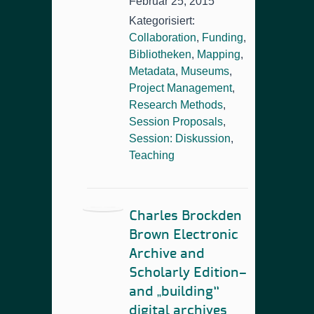
Februar 25, 2015
Kategorisiert:
Collaboration
,
Funding
,
Bibliotheken
,
Mapping
,
Metadata
,
Museums
,
Project Management
,
Research Methods
,
Session Proposals
,
Session: Diskussion
,
Teaching
Charles Brockden
Brown Electronic
Archive and
Scholarly Edition–
and „building“
digital archives