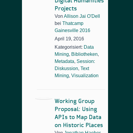
Digital Humanities
Projects
Von
Allison Jai O'Dell
bei
Thatcamp
Gainesville 2016
April 19, 2016
Kategorisiert:
Data
Mining
,
Bibliotheken
,
Metadata
,
Session:
Diskussion
,
Text
Mining
,
Visualization
Working Group
Proposal: Using
APIs to Map Data
on Historic Places
Von
Jonathan Haeber