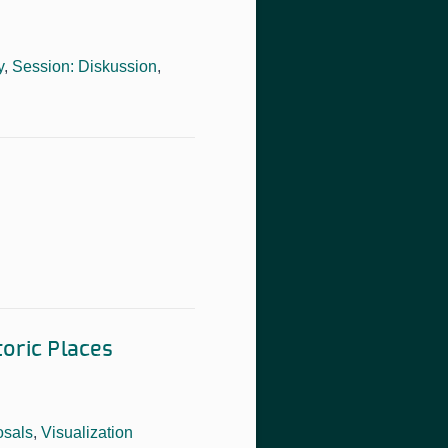
y
,
Session: Diskussion
,
oric Places
osals
,
Visualization