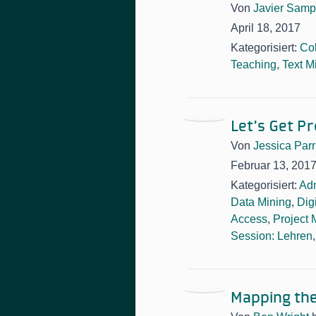
Von
Javier Samp
April 18, 2017
Kategorisiert:
Col
Teaching
,
Text M
Let’s Get P
Von
Jessica Parr
Februar 13, 201
Kategorisiert:
Adm
Data Mining
,
Digi
Access
,
Project
Session: Lehren
Mapping the