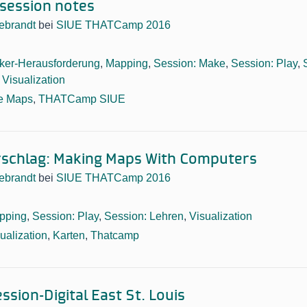
session notes
debrandt
bei
SIUE THATCamp 2016
ker-Herausforderung
,
Mapping
,
Session: Make
,
Session: Play
,
,
Visualization
e Maps
,
THATCamp SIUE
rschlag: Making Maps With Computers
debrandt
bei
SIUE THATCamp 2016
pping
,
Session: Play
,
Session: Lehren
,
Visualization
ualization
,
Karten
,
Thatcamp
ssion-Digital East St. Louis