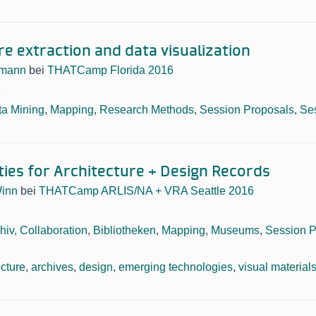
re extraction and data visualization
umann
bei
THATCamp Florida 2016
6
ta Mining
,
Mapping
,
Research Methods
,
Session Proposals
,
Se
ties for Architecture + Design Records
inn
bei
THATCamp ARLIS/NA + VRA Seattle 2016
hiv
,
Collaboration
,
Bibliotheken
,
Mapping
,
Museums
,
Session P
ecture
,
archives
,
design
,
emerging technologies
,
visual material