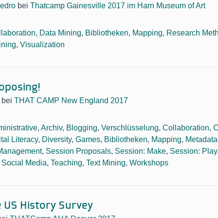
edro
bei
Thatcamp Gainesville 2017 im Harn Museum of Art
laboration
,
Data Mining
,
Bibliotheken
,
Mapping
,
Research Met
ining
,
Visualization
roposing!
bei
THAT CAMP New England 2017
7
inistrative
,
Archiv
,
Blogging
,
Verschlüsselung
,
Collaboration
,
C
tal Literacy
,
Diversity
,
Games
,
Bibliotheken
,
Mapping
,
Metadata
 Management
,
Session Proposals
,
Session: Make
,
Session: Play
,
Social Media
,
Teaching
,
Text Mining
,
Workshops
 US History Survey