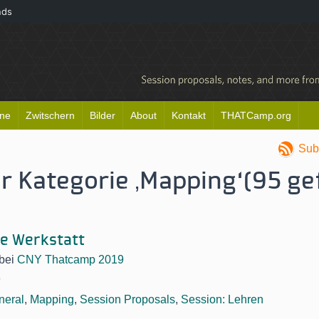
nds
ine
Zwitschern
Bilder
About
Kontakt
THATCamp.org
Sub
er Kategorie ‚Mapping‘(95 g
e Werkstatt
bei
CNY Thatcamp 2019
9
neral
,
Mapping
,
Session Proposals
,
Session: Lehren