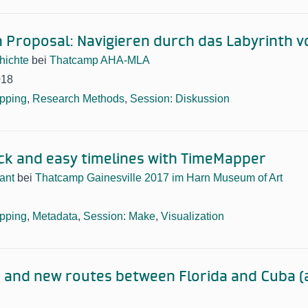
n Proposal: Navigieren durch das Labyrinth 
hichte
bei
Thatcamp AHA-MLA
018
pping
,
Research Methods
,
Session: Diskussion
ick and easy timelines with TimeMapper
ant
bei
Thatcamp Gainesville 2017 im Harn Museum of Art
pping
,
Metadata
,
Session: Make
,
Visualization
 and new routes between Florida and Cuba (a