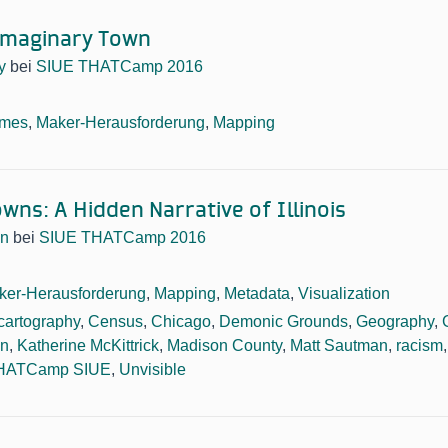
Imaginary Town
y
bei
SIUE THATCamp 2016
mes
,
Maker-Herausforderung
,
Mapping
ns: A Hidden Narrative of Illinois
an
bei
SIUE THATCamp 2016
ker-Herausforderung
,
Mapping
,
Metadata
,
Visualization
cartography
,
Census
,
Chicago
,
Demonic Grounds
,
Geography
,
en
,
Katherine McKittrick
,
Madison County
,
Matt Sautman
,
racism
HATCamp SIUE
,
Unvisible