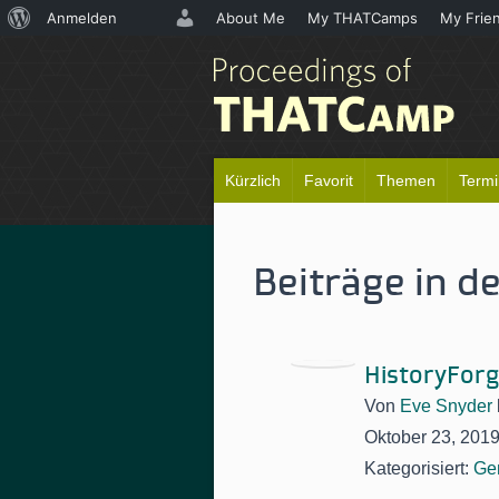
Über
Anmelden
About Me
My THATCamps
My Frie
WordPress
Kürzlich
Favorit
Themen
Term
Beiträge in d
HistoryForg
Von
Eve Snyder
Oktober 23, 201
Kategorisiert:
Ge