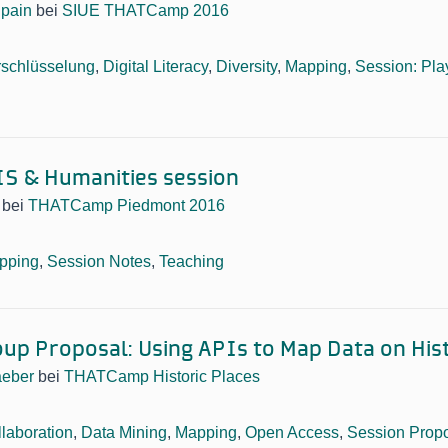
pain
bei
SIUE THATCamp 2016
rschlüsselung
,
Digital Literacy
,
Diversity
,
Mapping
,
Session: Pla
IS & Humanities session
bei
THATCamp Piedmont 2016
pping
,
Session Notes
,
Teaching
up Proposal: Using APIs to Map Data on Hist
aeber
bei
THATCamp Historic Places
laboration
,
Data Mining
,
Mapping
,
Open Access
,
Session Prop