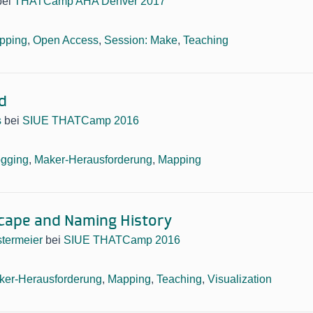
bei
THATCamp AHA Denver 2017
pping
,
Open Access
,
Session: Make
,
Teaching
d
s
bei
SIUE THATCamp 2016
ogging
,
Maker-Herausforderung
,
Mapping
cape and Naming History
termeier
bei
SIUE THATCamp 2016
ker-Herausforderung
,
Mapping
,
Teaching
,
Visualization