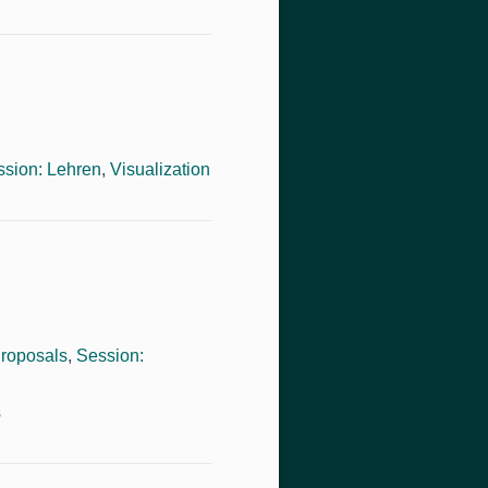
ssion: Lehren
,
Visualization
roposals
,
Session:
s