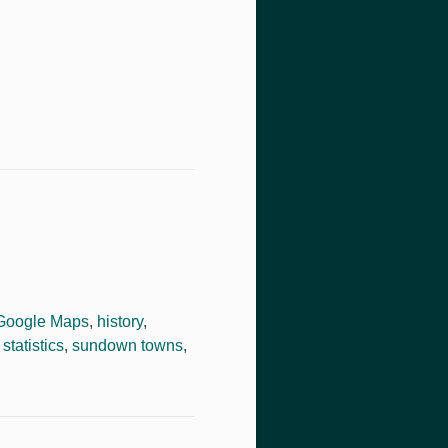
Google Maps
,
history
,
,
statistics
,
sundown towns
,