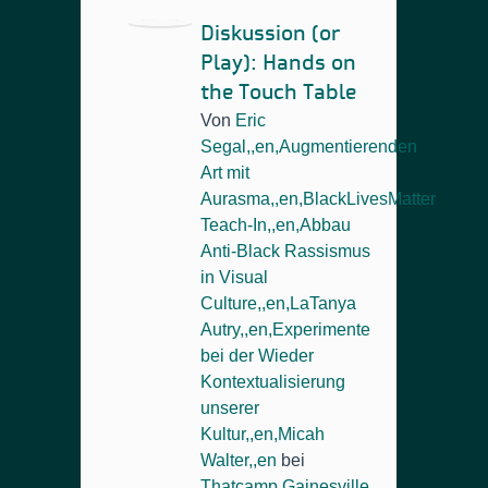
Diskussion (or
Play): Hands on
the Touch Table
Von
Eric
Segal,,en,Augmentierenden
Art mit
Aurasma,,en,BlackLivesMatter
Teach-In,,en,Abbau
Anti-Black Rassismus
in Visual
Culture,,en,LaTanya
Autry,,en,Experimente
bei der Wieder
Kontextualisierung
unserer
Kultur,,en,Micah
Walter,,en
bei
Thatcamp Gainesville