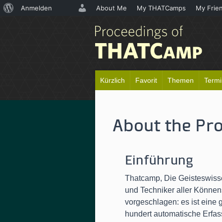
Über
Anmelden
About Me
My THATCamps
My Frie
WordPress
Kürzlich
Favorit
Themen
Term
About the Pr
Einführung
Thatcamp, Die Geisteswisse
und Techniker aller Können
vorgeschlagen: es ist eine
hundert automatische Erfas