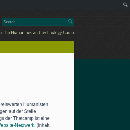
 preiswerten Humanisten
en auf der Stelle
gs der Thatcamp ist eine
ebsite-Netzwerk
. (Inhalt