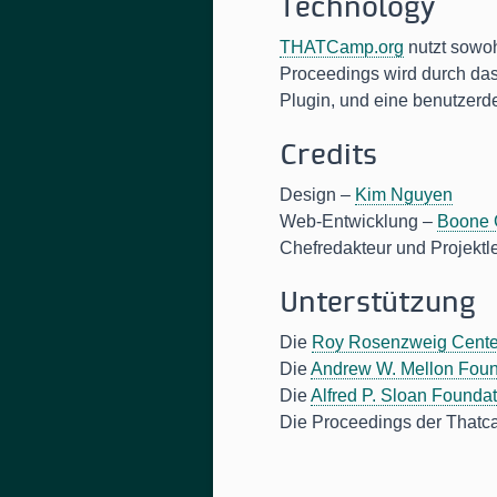
Technology
THATCamp.org
nutzt sowo
Proceedings wird durch da
Plugin, und eine benutzerdef
Credits
Design –
Kim Nguyen
Web-Entwicklung –
Boone 
Chefredakteur und Projektle
Unterstützung
Die
Roy Rosenzweig Center
Die
Andrew W. Mellon Foun
Die
Alfred P. Sloan Founda
Die Proceedings der Thatca