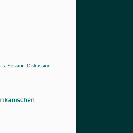
als
,
Session: Diskussion
erikanischen