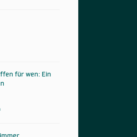
ffen für wen: Ein
en
n
zimmer