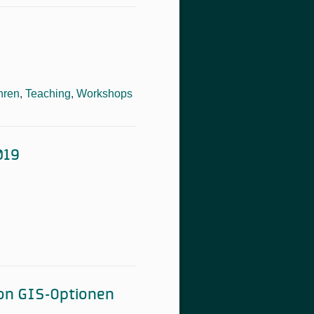
hren
,
Teaching
,
Workshops
019
von GIS-Optionen