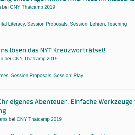
n
bei
CNY Thatcamp 2019
9
ital Literacy
,
Session Proposals
,
Session: Lehren
,
Teaching
uns lösen das NYT Kreuzworträtsel!
an
bei
CNY Thatcamp 2019
mes
,
Session Proposals
,
Session: Play
Ihr eigenes Abenteuer: Einfache Werkzeuge 
ing
iams
bei
CNY Thatcamp 2019