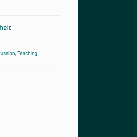
heit
kussion
,
Teaching