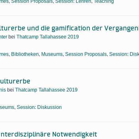
mes
,
Session Proposals
,
Session: Lehren
,
Teaching
ulturerbe und die gamification der Vergangen
ter
bei
Thatcamp Tallahassee 2019
mes
,
Bibliotheken
,
Museums
,
Session Proposals
,
Session: Dis
Kulturerbe
nis
bei
Thatcamp Tallahassee 2019
seums
,
Session: Diskussion
Interdisziplinäre Notwendigkeit