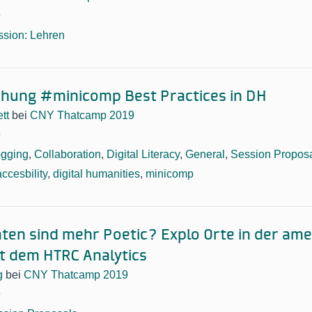
9
ssion: Lehren
ehung #minicomp Best Practices in DH
tt
bei
CNY Thatcamp 2019
9
ogging
,
Collaboration
,
Digital Literacy
,
General
,
Session Propos
accesbility
,
digital humanities
,
minicomp
ten sind mehr Poetic? Explo Orte in der am
t dem HTRC Analytics
g
bei
CNY Thatcamp 2019
9