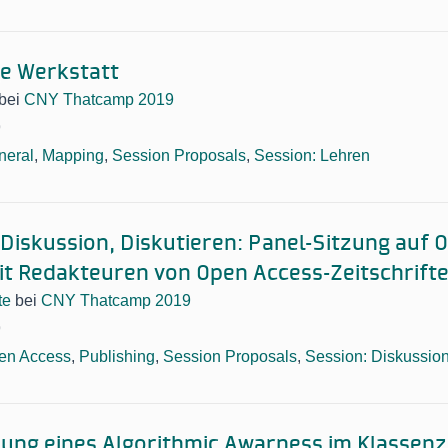
e Werkstatt
bei
CNY Thatcamp 2019
9
neral
,
Mapping
,
Session Proposals
,
Session: Lehren
Diskussion, Diskutieren: Panel-Sitzung auf O
t Redakteuren von Open Access-Zeitschrift
te
bei
CNY Thatcamp 2019
9
en Access
,
Publishing
,
Session Proposals
,
Session: Diskussio
lung eines Algorithmic Awarness im Klassen