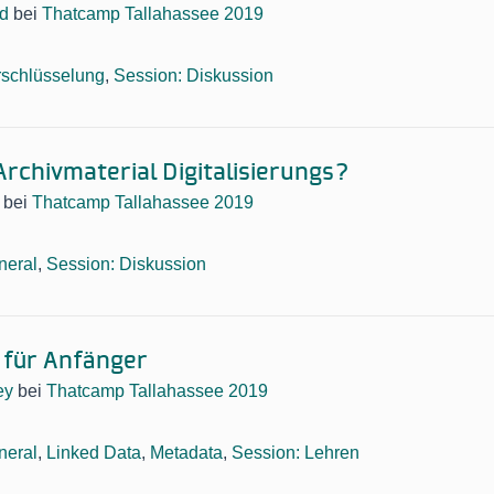
d
bei
Thatcamp Tallahassee 2019
rschlüsselung
,
Session: Diskussion
Archivmaterial Digitalisierungs?
bei
Thatcamp Tallahassee 2019
neral
,
Session: Diskussion
 für Anfänger
ey
bei
Thatcamp Tallahassee 2019
neral
,
Linked Data
,
Metadata
,
Session: Lehren