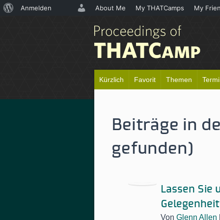
Über
Anmelden
About Me
My THATCamps
My Frie
WordPress
Kürzlich
Favorit
Themen
Term
Beiträge in d
gefunden)
Lassen Sie 
Gelegenheit
Von
Glenn Allen