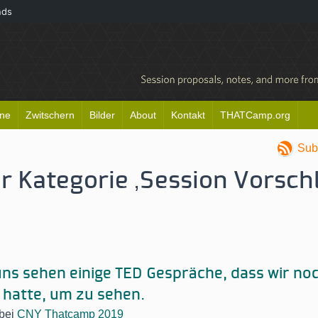
nds
ine
Zwitschern
Bilder
About
Kontakt
THATCamp.org
Sub
er Kategorie ‚Session Vorsch
uns sehen einige TED Gespräche, dass wir no
 hatte, um zu sehen.
bei
CNY Thatcamp 2019