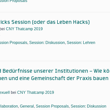
ssion Proposals
ricks Session (oder das Leben Hacks)
bei
CNY Thatcamp 2019
9
ssion Proposals
,
Session: Diskussion
,
Session: Lehren
 Bedürfnisse unserer Institutionen – Wie kö
en und eine Gemeinschaft der Praxis bauen 
xuell
bei
CNY Thatcamp 2019
9
laboration
,
General
,
Session Proposals
,
Session: Diskussion