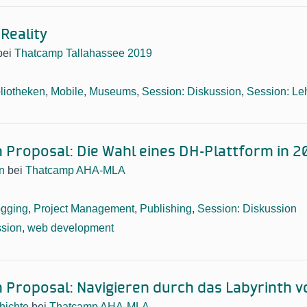
Reality
bei
Thatcamp Tallahassee 2019
liotheken
,
Mobile
,
Museums
,
Session: Diskussion
,
Session: Le
n Proposal: Die Wahl eines DH-Plattform in 2
n
bei
Thatcamp AHA-MLA
ogging
,
Project Management
,
Publishing
,
Session: Diskussion
ssion
,
web development
n Proposal: Navigieren durch das Labyrinth 
hichte
bei
Thatcamp AHA-MLA