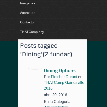
Imágenes
Acerca de
Contacto
THATCamp.org
Posts tagged
'Dining'
(2 fundar)
Dining Options
Por
Fletcher Durant
en
THATCamp Gainesville
2016
abril 20, 2016
En la Categoría: