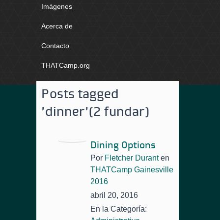
Imágenes
Acerca de
Contacto
THATCamp.org
Posts tagged
'dinner'
(2 fundar)
Dining Options
Por
Fletcher Durant
en
THATCamp Gainesville
2016
abril 20, 2016
En la Categoría: