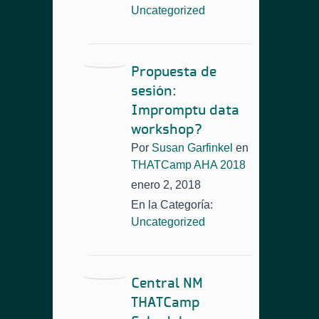
Uncategorized
Propuesta de
sesión:
Impromptu data
workshop?
Por
Susan Garfinkel
en
THATCamp AHA 2018
enero 2, 2018
En la Categoría:
Uncategorized
Central NM
THATCamp