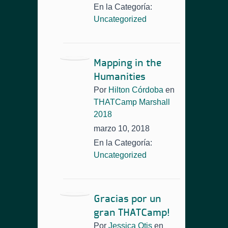
En la Categoría:
Uncategorized
Mapping in the
Humanities
Por
Hilton Córdoba
en
THATCamp Marshall
2018
marzo 10, 2018
En la Categoría:
Uncategorized
Gracias por un
gran THATCamp!
Por
Jessica Otis
en