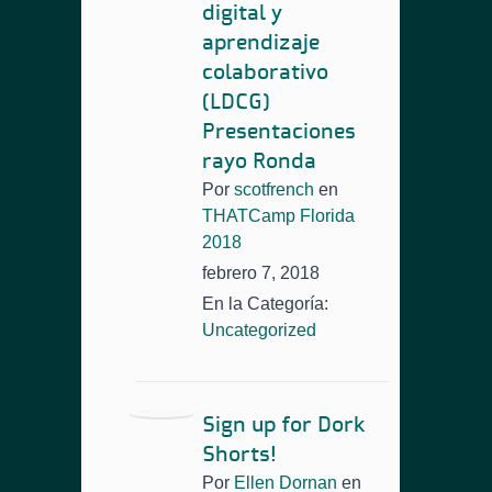
digital y
aprendizaje
colaborativo
(LDCG)
Presentaciones
rayo Ronda
Por
scotfrench
en
THATCamp Florida
2018
febrero 7, 2018
En la Categoría:
Uncategorized
Sign up for Dork
Shorts!
Por
Ellen Dornan
en