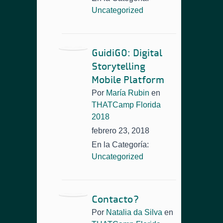
Uncategorized
GuidiGO: Digital
Storytelling
Mobile Platform
Por
María Rubin
en
THATCamp Florida
2018
febrero 23, 2018
En la Categoría:
Uncategorized
Contacto?
Por
Natalia da Silva
en