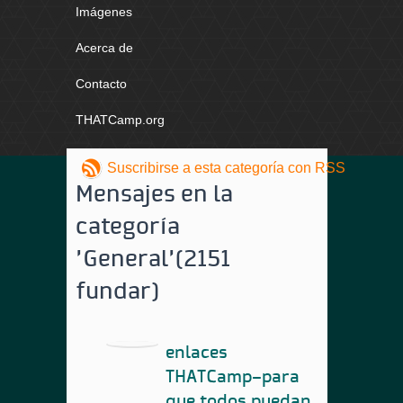
Imágenes
Acerca de
Contacto
THATCamp.org
Suscribirse a esta categoría con RSS
Mensajes en la
categoría
'General'(2151
fundar)
enlaces
THATCamp–para
que todos puedan