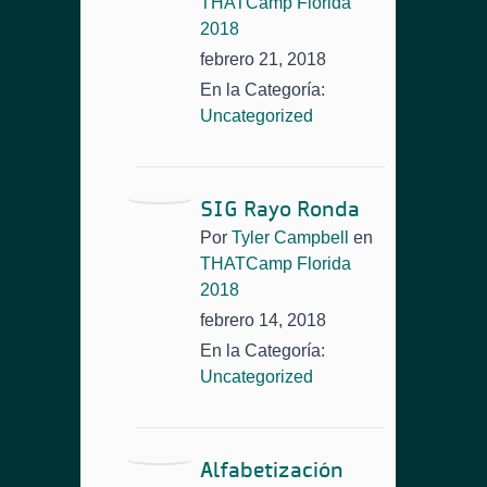
THATCamp Florida
2018
febrero 21, 2018
En la Categoría:
Uncategorized
SIG Rayo Ronda
Por
Tyler Campbell
en
THATCamp Florida
2018
febrero 14, 2018
En la Categoría:
Uncategorized
Alfabetización