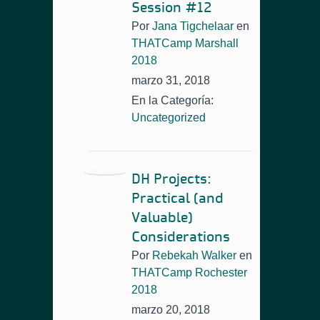
Session
#12
Por
Jana Tigchelaar
en
THATCamp Marshall
2018
marzo 31, 2018
En la Categoría:
Uncategorized
DH Projects
:
Practical
(
and
Valuable
)
Considerations
Por
Rebekah Walker
en
THATCamp Rochester
2018
marzo 20, 2018