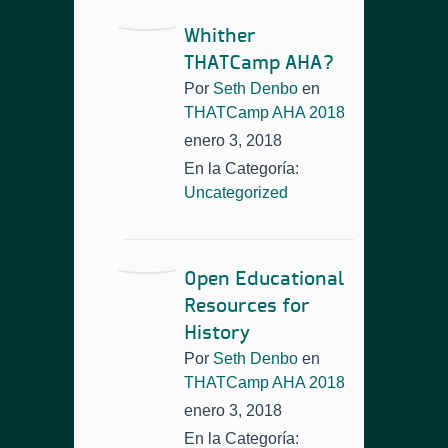
Whither
THATCamp AHA?
Por
Seth Denbo
en
THATCamp AHA 2018
enero 3, 2018
En la Categoría:
Uncategorized
Open Educational
Resources for
History
Por
Seth Denbo
en
THATCamp AHA 2018
enero 3, 2018
En la Categoría: