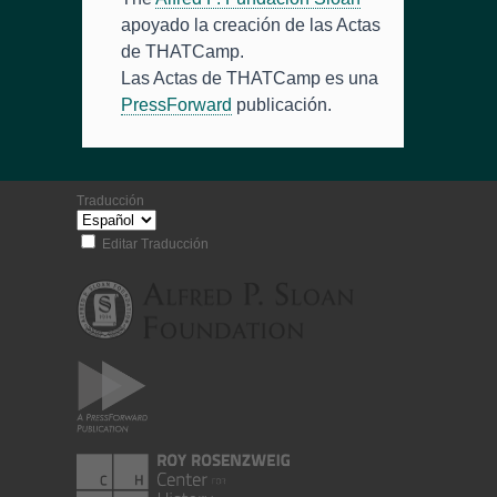
apoyado la creación de las Actas
de THATCamp.
Las Actas de THATCamp es una
PressForward
publicación.
Traducción
Editar Traducción