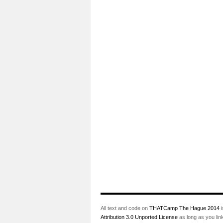
All text and code on
THATCamp The Hague 2014
i
Attribution 3.0 Unported License
as long as you lin