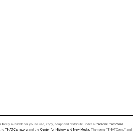
s freely available for you to use, copy, adapt and distribute under a
Creative Commons
k to
THATCamp.org
and the
Center for History and New Media
. The name "THATCamp" and