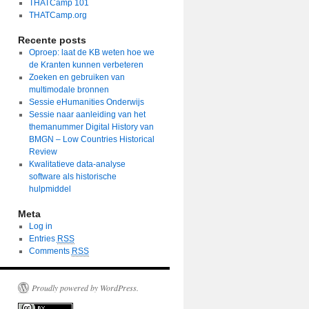
THATCamp 101
THATCamp.org
Recente posts
Oproep: laat de KB weten hoe we
de Kranten kunnen verbeteren
Zoeken en gebruiken van
multimodale bronnen
Sessie eHumanities Onderwijs
Sessie naar aanleiding van het
themanummer Digital History van
BMGN – Low Countries Historical
Review
Kwalitatieve data-analyse
software als historische
hulpmiddel
Meta
Log in
Entries
RSS
Comments
RSS
Proudly powered by WordPress.