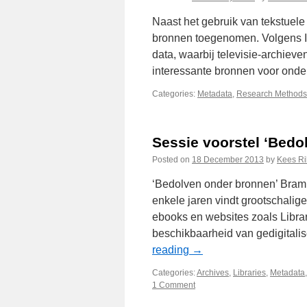
Naast het gebruik van tekstuele
bronnen toegenomen. Volgens IB
data, waarbij televisie-archieven
interessante bronnen voor on
Categories:
Metadata
,
Research Methods
Sessie voorstel ‘Bedo
Posted on
18 December 2013
by
Kees R
‘Bedolven onder bronnen’ Bram
enkele jaren vindt grootschalige
ebooks en websites zoals Libra
beschikbaarheid van gedigitalis
reading
→
Categories:
Archives
,
Libraries
,
Metadata
1 Comment