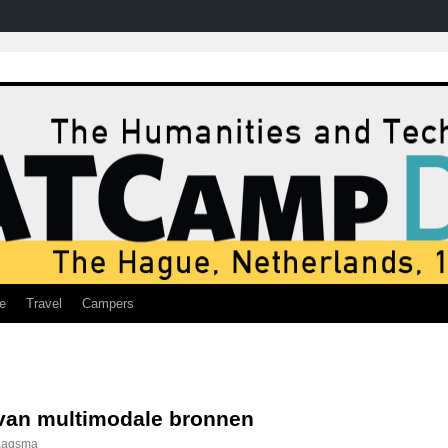
e
Travel
Campers
van multimodale bronnen
aagsma