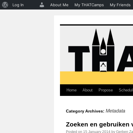
About
Log In
About Me
My THATCamps
My Friends
WordPress
Home
About
Propose
Schedul
Skip
to
Metadata
Category Archives:
content
Zoeken en gebruiken 
Posted on
15 January 2014
by
Gerben Z