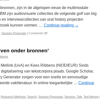
 bronnen, zijn in de afgelopen eeuw de multimodale
M zijn audiovisuele collecties de volgende golf van big
 en interviewcollecties van oral history projecten
derzoek kunnen vormen. …
Continue reading
→
,
Session Proposals
|
Comments Off
on
Zoeken
en
gebruiken
lven onder bronnen’
van
multimodale
ibbens
bronnen
 Mellink (UvA) en Kees Ribbens (NIOD/EUR) Sinds
 digitalisering van tekstcorpora plaats. Google Scholar,
ry Generator zorgen voor een snelle en eenvoudige
eerde vakliteratuur. In online toegankelijke …
Continue
,
Research Methods
,
Search
,
Session Proposals
,
Session: Talk
,
Text Mining
|