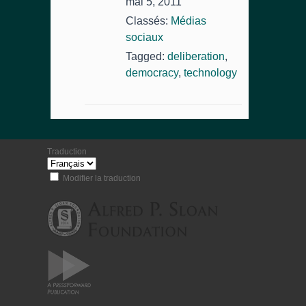
mai 5, 2011
Classés:
Médias
sociaux
Tagged:
deliberation
,
democracy
,
technology
Traduction
Modifier la traduction