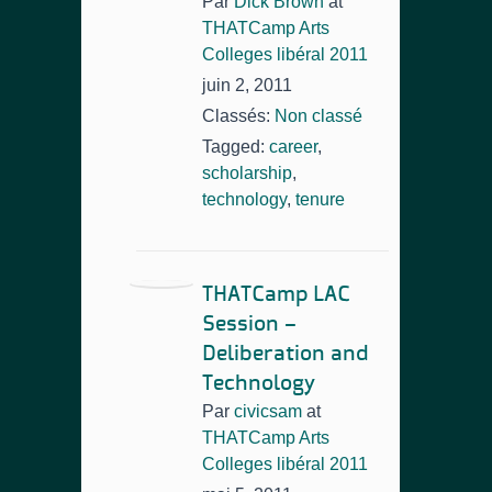
Par
Dick Brown
at
THATCamp Arts
Colleges libéral 2011
juin 2, 2011
Classés:
Non classé
Tagged:
career
,
scholarship
,
technology
,
tenure
THATCamp LAC
Session –
Deliberation and
Technology
Par
civicsam
at
THATCamp Arts
Colleges libéral 2011