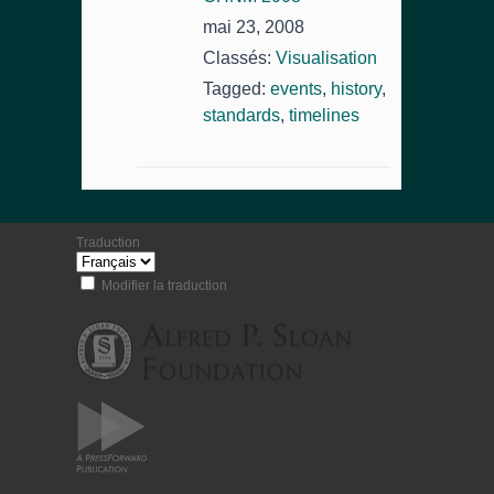
mai 23, 2008
Classés:
Visualisation
Tagged:
events
,
history
,
standards
,
timelines
Traduction
Modifier la traduction