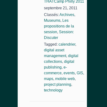
THATCamp Philly 2011
septembre 21, 2011
Classés:
Archives
,
Museums
,
Les
propositions de la
session
,
Session:
Discuter
Tagged:
calendrier
,
digital asset
management
,
digital
collections
,
digital
publishing
,
e-
commerce
,
events
,
GIS
,
maps
,
mobile web
,
project planning
,
technology