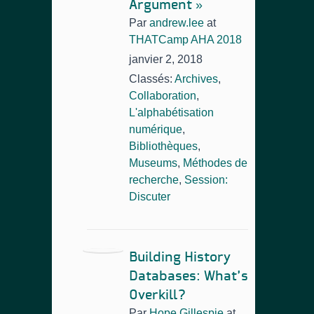
Argument »
Par
andrew.lee
at
THATCamp AHA 2018
janvier 2, 2018
Classés:
Archives
,
Collaboration
,
L'alphabétisation
numérique
,
Bibliothèques
,
Museums
,
Méthodes de
recherche
,
Session:
Discuter
Building History
Databases: What’s
Overkill?
Par
Hope Gillespie
at