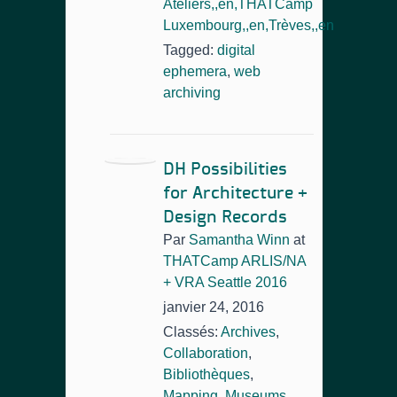
Ateliers,,en,THATCamp
Luxembourg,,en,Trèves,,en
Tagged:
digital
ephemera
,
web
archiving
DH Possibilities
for Architecture +
Design Records
Par
Samantha Winn
at
THATCamp ARLIS/NA
+ VRA Seattle 2016
janvier 24, 2016
Classés:
Archives
,
Collaboration
,
Bibliothèques
,
Mapping
,
Museums
,