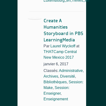
Luxembourg,,en,Trèves,,en
Create A
Humanities
Storyboard in PBS
LearningMedia
Par
Laurel Wyckoff
at
THATCamp Central
New Mexico 2017
janvier 6, 2017
Classés:
Administrative
,
Archives
,
Diversité
,
Bibliothèques
,
Session:
Make
,
Session:
Enseigner
,
Enseignement