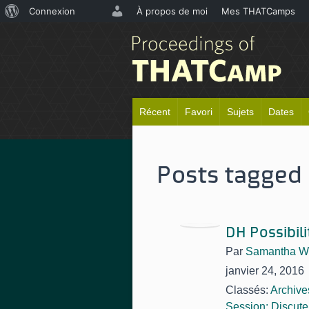
À
Connexion
À propos de moi
Mes THATCamps
propos
de
WordPress
Récent
Favori
Sujets
Dates
Posts tagged 
DH Possibili
Par
Samantha W
janvier 24, 2016
Classés:
Archive
Session: Discute