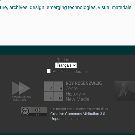
ture
,
archives
,
design
,
emerging technologies
,
visual materials
Traduction
Modifier la traduction
Ce travail est autorisé en vertu d'un
Creative Commons Attribution 3.0
Unported License
.