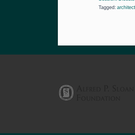
Tagged:
architec