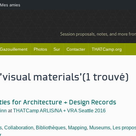
Mes amies
Gazouillement
Photos
Sur
Contacter
THATCamp.org
'visual materials'
(1 trouvé)
ties for Architecture + Design Records
inn
at
THATCamp ARLIS/NA + VRA Seattle 2016
s
,
Collaboration
,
Bibliothèques
,
Mapping
,
Museums
,
Les propos
r