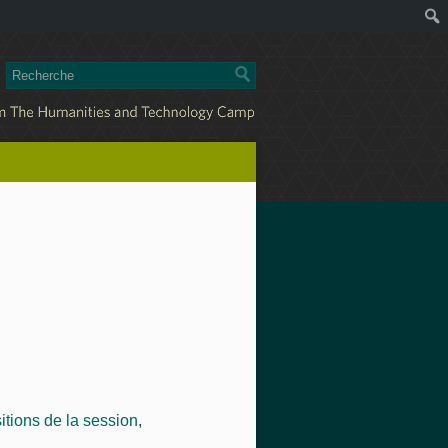
itions de la session
,