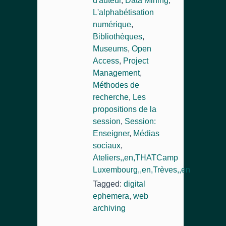
d'auteur
,
Data Mining
,
L'alphabétisation
numérique
,
Bibliothèques
,
Museums
,
Open
Access
,
Project
Management
,
Méthodes de
recherche
,
Les
propositions de la
session
,
Session:
Enseigner
,
Médias
sociaux
,
Ateliers,,en,THATCamp
Luxembourg,,en,Trèves,,en
Tagged:
digital
ephemera
,
web
archiving