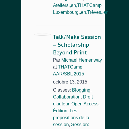
Ateliers,,en,THATCamp
Luxembourg,,en,Trèves,,en
Talk/Make Session
– Scholarship
Beyond Print
Par
Michael Hemenway
at
THATCamp
AAR/SBL 2015
octobre 13, 2015
Classés:
Blogging
,
Collaboration
,
Droit
d'auteur
,
Open Access
,
Édition
,
Les
propositions de la
session
,
Session: