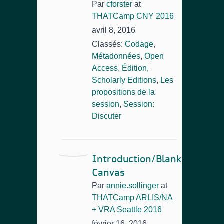
Par
cforster
at
THATCamp CNY 2016
avril 8, 2016
Classés:
Codage
,
Métadonnées
,
Open
Access
,
Édition
,
Scholarly Editions
,
Les
propositions de la
session
,
Session:
Discuter
Introduction/Blank
Canvas
Par
annie.sollinger
at
THATCamp ARLIS/NA
+ VRA Seattle 2016
février 16, 2016