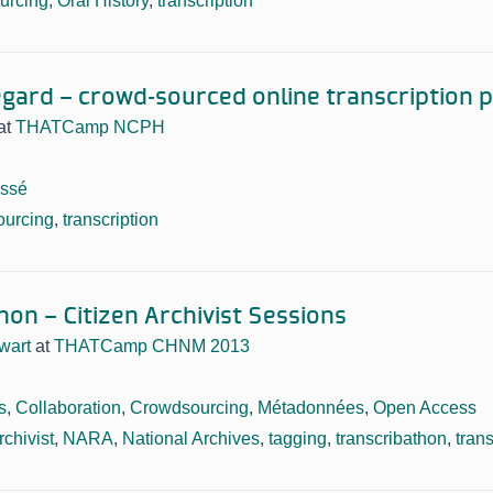
urcing
,
Oral History
,
transcription
egard – crowd-sourced online transcription p
at
THATCamp NCPH
assé
ourcing
,
transcription
hon – Citizen Archivist Sessions
wart
at
THATCamp CHNM 2013
s
,
Collaboration
,
Crowdsourcing
,
Métadonnées
,
Open Access
rchivist
,
NARA
,
National Archives
,
tagging
,
transcribathon
,
trans