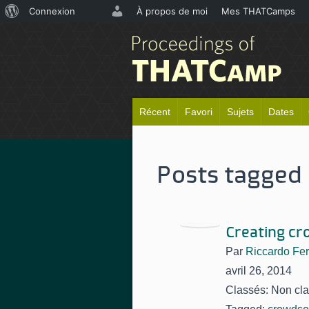
À
Connexion
À propos de moi
Mes THATCamps
propos
de
WordPress
Récent
Favori
Sujets
Dates
Posts tagged 
Creating cr
Par
Riccardo Fer
avril 26, 2014
Classés: Non cl