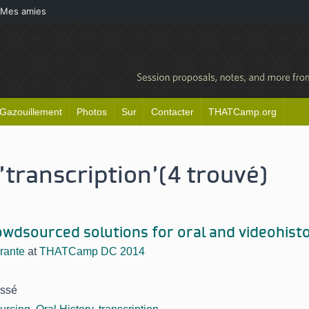
Mes amies
Gazouillement
Photos
Sur
Contacter
THATCamp.org
'transcription'
(4 trouvé)
owdsourced solutions for oral and videohisto
rante
at
THATCamp DC 2014
assé