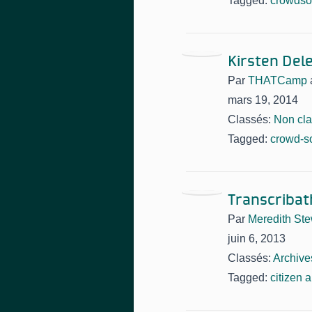
Tagged:
crowdso
Kirsten Del
Par
THATCamp
mars 19, 2014
Classés:
Non cl
Tagged:
crowd-s
Transcribat
Par
Meredith Ste
juin 6, 2013
Classés:
Archive
Tagged:
citizen a