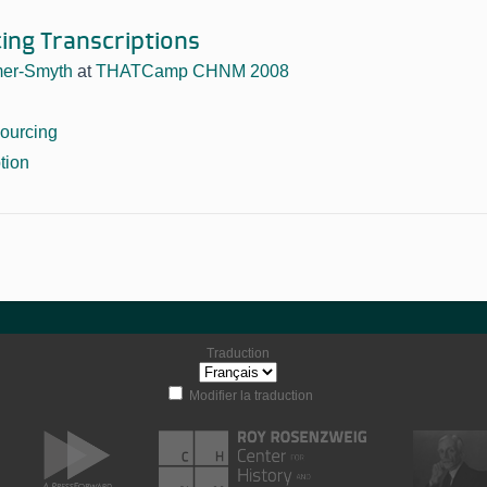
ng Transcriptions
mer-Smyth
at
THATCamp CHNM 2008
ourcing
ption
Traduction
Modifier la traduction