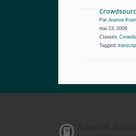
Crowdsourci
Par
Jeanne Kra
mai 23, 2008
Classés:
Crowds
Tagged:
transcri