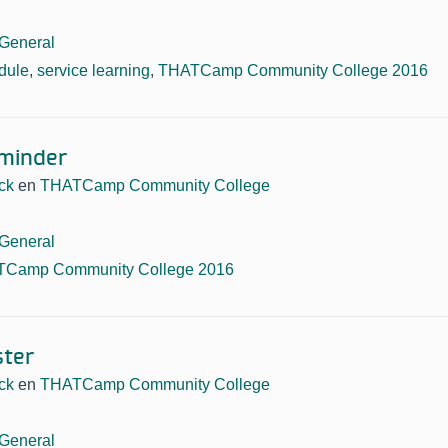
General
dule
,
service learning
,
THATCamp Community College 2016
eminder
ck
en
THATCamp Community College
General
Camp Community College 2016
ster
ck
en
THATCamp Community College
General