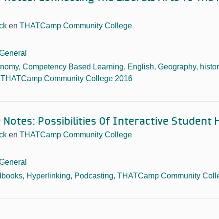
ck
en
THATCamp Community College
General
onomy
,
Competency Based Learning
,
English
,
Geography
,
histo
,
THATCamp Community College 2016
 Notes: Possibilities Of Interactive Studen
ck
en
THATCamp Community College
General
dbooks
,
Hyperlinking
,
Podcasting
,
THATCamp Community Coll