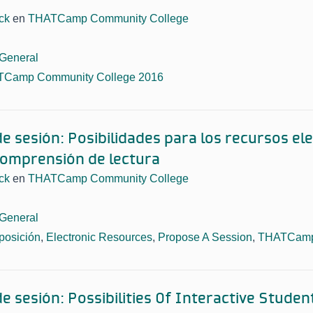
ck
en
THATCamp Community College
General
Camp Community College 2016
e sesión: Posibilidades para los recursos el
comprensión de lectura
ck
en
THATCamp Community College
General
osición
,
Electronic Resources
,
Propose A Session
,
THATCamp 
e sesión: Possibilities Of Interactive Stud