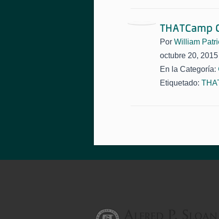
THATCamp C
Por
William Patri
octubre 20, 2015
En la Categoría:
Etiquetado:
THAT