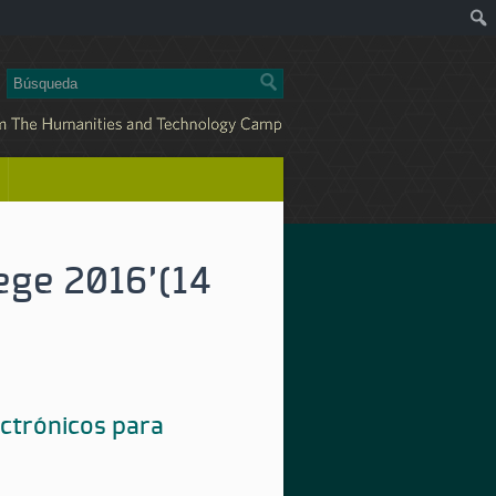
ege 2016'
(14
ectrónicos para