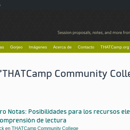
s
as
Gorjeo
Imágenes
Acerca de
Contacto
THATCamp.org
 'THATCamp Community Coll
ro Notas: Posibilidades para los recursos el
comprensión de lectura
ck
en
THATCamp Community College