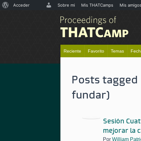
Acerca
Acceder
Sobre mi
Mis THATCamps
Mis amigo
de
WordPress
Reciente
Favorito
Temas
Fech
Posts tagged
fundar)
Sesión Cuat
mejorar la 
Por
William Patri