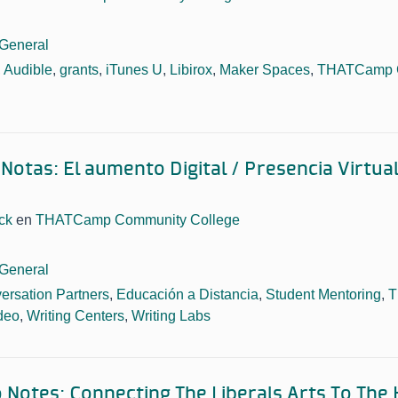
General
,
Audible
,
grants
,
iTunes U
,
Libirox
,
Maker Spaces
,
THATCamp C
Notas: El aumento Digital / Presencia Virtua
ck
en
THATCamp Community College
General
ersation Partners
,
Educación a Distancia
,
Student Mentoring
,
T
deo
,
Writing Centers
,
Writing Labs
 Notes: Connecting The Liberals Arts To Th