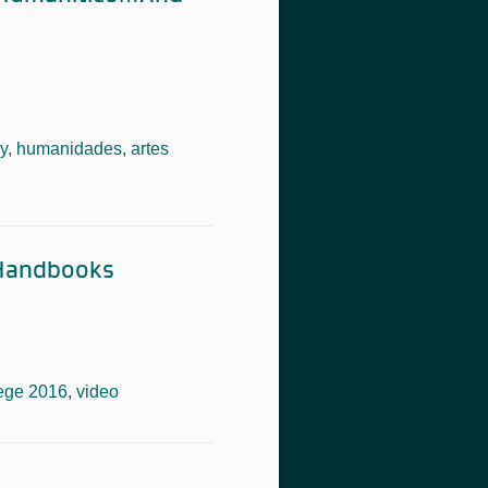
ry
,
humanidades
,
artes
t Handbooks
ege 2016
,
video