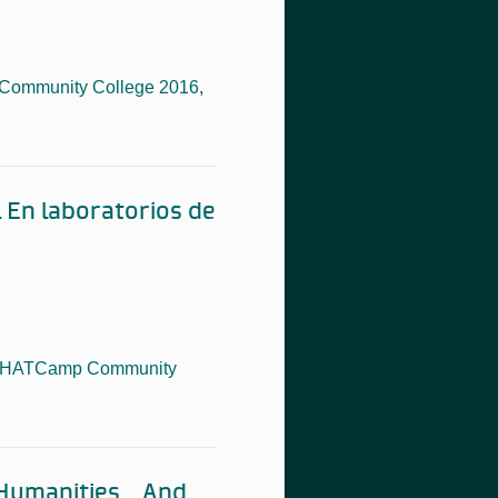
ommunity College 2016
,
l En laboratorios de
HATCamp Community
e Humanities…And