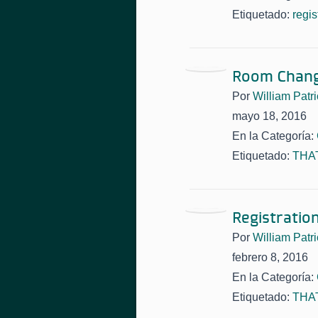
Etiquetado:
regis
Room Chan
Por
William Patri
mayo 18, 2016
En la Categoría:
Etiquetado:
THAT
Registratio
Por
William Patri
febrero 8, 2016
En la Categoría:
Etiquetado:
THAT