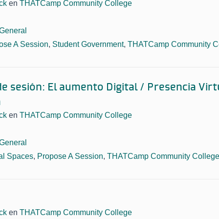
ck
en
THATCamp Community College
General
ose A Session
,
Student Government
,
THATCamp Community Co
e sesión: El aumento Digital / Presencia Virt
a
ck
en
THATCamp Community College
General
tal Spaces
,
Propose A Session
,
THATCamp Community College
ck
en
THATCamp Community College