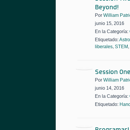
Beyond!
Por
William Patri
junio 15, 2016
En la Categoría:
Etiquetado:
Astr
liberales
,
STEM
Session One
Por
William Patri
junio 14, 2016
En la Categoría:
Etiquetado:
Han
Programar!