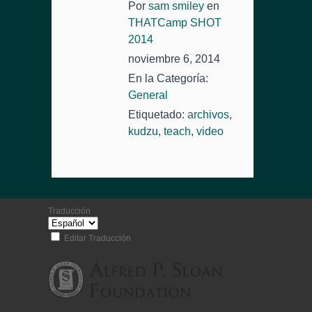
Por
sam smiley
en
THATCamp SHOT
2014
noviembre 6, 2014
En la Categoría:
General
Etiquetado:
archivos
,
kudzu
,
teach
,
video
Traducción
Editar Traducción