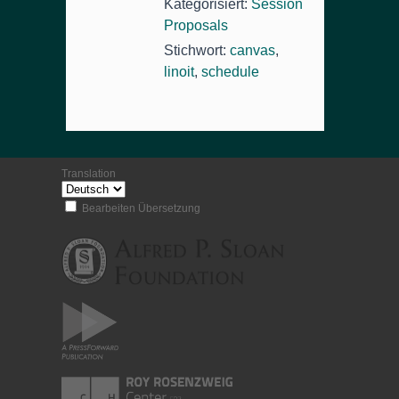
Kategorisiert:
Session
Proposals
Stichwort:
canvas
,
linoit
,
schedule
Translation
Bearbeiten Übersetzung