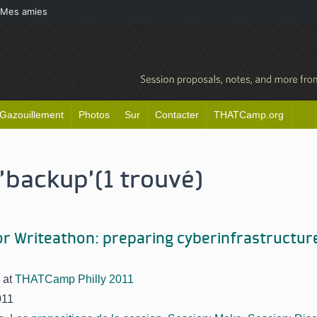
Mes amies
Gazouillement
Photos
Sur
Contacter
THATCamp.org
'backup'
(1 trouvé)
or Writeathon: preparing cyberinfrastructure 
at
THATCamp Philly 2011
011