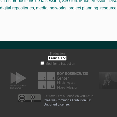
s
,
Les propositions de la session
,
Session: Make
,
Session: Disc
digital repositories
,
media
,
networks
,
project planning
,
resource
Traduction
Modifier la traduction
Ce travail est autorisé en vertu d'un
Creative Commons Attribution 3.0
Unported License
.