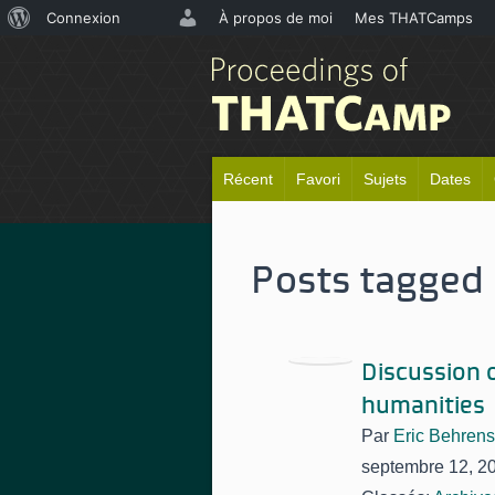
À
Connexion
À propos de moi
Mes THATCamps
propos
de
WordPress
Récent
Favori
Sujets
Dates
Posts tagged 
Discussion 
humanities
Par
Eric Behrens
septembre 12, 2