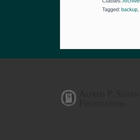
Classés:
Archive
Tagged:
backup
,