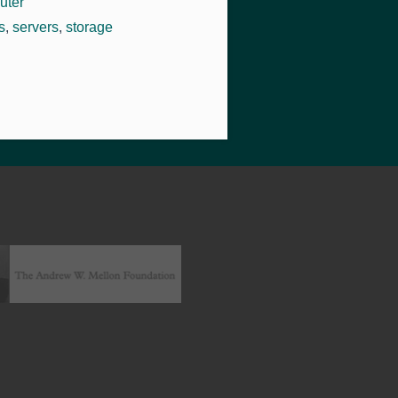
uter
s
,
servers
,
storage