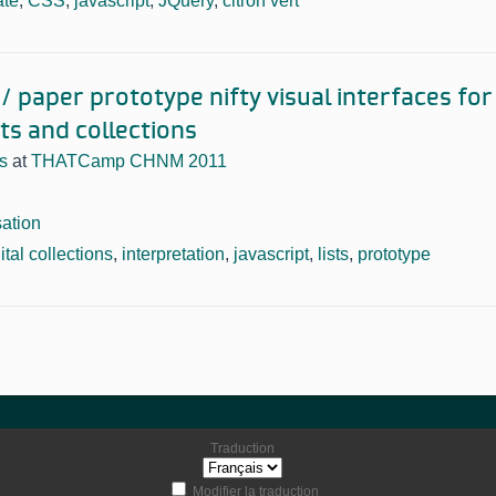
ate
,
CSS
,
javascript
,
JQuery
,
citron vert
 paper prototype nifty visual interfaces for 
cts and collections
s
at
THATCamp CHNM 2011
sation
ital collections
,
interpretation
,
javascript
,
lists
,
prototype
Traduction
Modifier la traduction