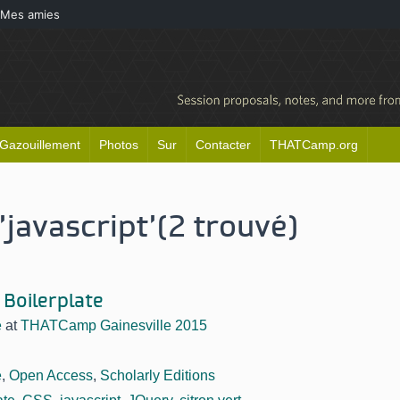
Mes amies
Gazouillement
Photos
Sur
Contacter
THATCamp.org
'javascript'
(2 trouvé)
 Boilerplate
e
at
THATCamp Gainesville 2015
e
,
Open Access
,
Scholarly Editions