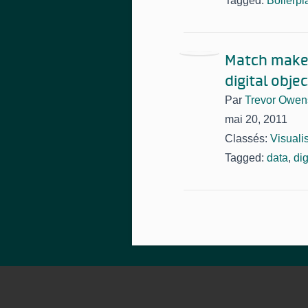
Tagged:
Boilerpl
Match make/
digital obje
Par
Trevor Owen
mai 20, 2011
Classés:
Visuali
Tagged:
data
,
dig