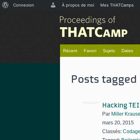
À
Connexion
À propos de moi
Mes THATCamps
propos
de
WordPress
Récent
Favori
Sujets
Dates
Posts tagged 
Hacking TEI
Par
Miller Kraus
mars 20, 2015
Classés:
Codag