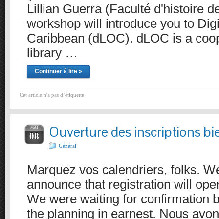
Lillian Guerra (Faculté d'histoire d
workshop will introduce you to Digit
Caribbean (dLOC). dLOC is a coope
library …
Continuer à lire »
Cet article n'a pas d’étiquette
Ouverture des inscriptions bi
MAI
08
Général
Marquez vos calendriers, folks. W
announce that registration will op
We were waiting for confirmation b
the planning in earnest. Nous avo