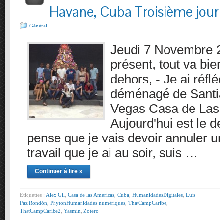
Havane, Cuba Troisième jour
Général
Jeudi 7 Novembre 
présent, tout va bie
dehors, - Je ai réflé
déménagé de Santi
Vegas Casa de Las
Aujourd'hui est le d
pense que je vais devoir annuler
travail que je ai au soir, suis …
Continuer à lire »
Étiquettes :
Alex Gil
,
Casa de las Americas
,
Cuba
,
HumanidadesDigitales
,
Luis
Paz Rondón
,
PhytonHumanidades numériques
,
ThatCampCaribe
,
ThatCampCaribe2
,
Yasmin
,
Zotero