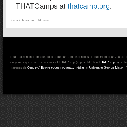
THATCamps at
thatcamp.org
.
Cet article n'a pas d’étiquette
Tout texte original, images, et le code sur
sont disponibles gratuitement pour vous d'ut
longtemps que vous mentionnez et THATCamp (si possible) lien
THATCamp.org
et l
marques de
Centre d'Histoire et des nouveaux médias
at
Université George Mason
.