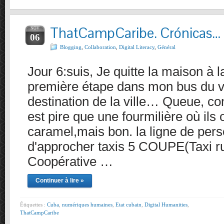
ThatCampCaribe. Crónicas…
NOV
06
Blogging
,
Collaboration
,
Digital Literacy
,
Général
Jour 6:suis, Je quitte la maison à 
première étape dans mon bus du vi
destination de la ville… Queue, c
est pire que une fourmilière où ils o
caramel,mais bon. la ligne de per
d'approcher taxis 5 COUPE(Taxi ru
Coopérative …
Continuer à lire »
Étiquettes :
Cuba
,
numériques humaines
,
Etat cubain
,
Digital Humanities
,
ThatCampCaribe