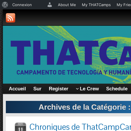
À
Connexion
About Me
My THATCamps
My Frie
propos
de
WordPress
Accueil
Sur
Register
Le Crew
Schedule
Archives de la Catégorie 
Chroniques de ThatCampCar
NOV
11