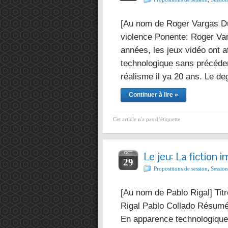
[Au nom de Roger Vargas Dura
violence Ponente: Roger Va
années, les jeux vidéo ont a
technologique sans précéden
réalisme il ya 20 ans. Le de
Continuer à lire »
Cet article n'a pas d’étiquette
Le jeu: La fiction 
OCT
29
Propositions de session
,
Session
[Au nom de Pablo Rigal] Titre
Rigal Pablo Collado Résumé: 
En apparence technologique 