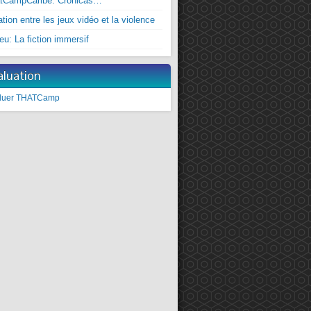
tCampCaribe. Crónicas…
ation entre les jeux vidéo et la violence
jeu: La fiction immersif
aluation
luer THATCamp