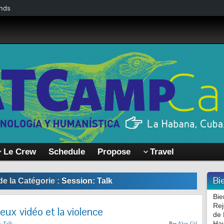
nds
Le Crew
Schedule
Propose
Travel
Bi
de la Catégorie :
Session
:
Talk
Bie
Rej
jeux vidéo et la violence
de 
Hav
:
Talk
Par
Alex Gil