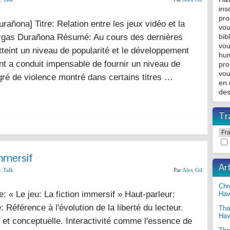
ins
pro
ñona] Titre: Relation entre les jeux vidéo et la
vou
rgas Durañona Résumé: Au cours des dernières
bib
vou
tteint un niveau de popularité et le développement
hum
t a conduit impensable de fournir un niveau de
pro
vou
gré de violence montré dans certains titres …
en 
des
Tr
immersif
Ar
:
Talk
Par
Alex Gil
Chr
: « Le jeu: La fiction immersif » Haut-parleur:
Hav
Référence à l'évolution de la liberté du lecteur.
Tha
Hav
et conceptuelle. Interactivité comme l'essence de