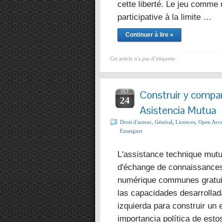
cette liberté. Le jeu comme 
participative à la limite …
Continuer à lire »
Cet article n'a pas d’étiquette
Construir y compa
OCT
24
Asistencia Mutua
Droit d'auteur
,
Général
,
Licences
,
Open Acce
Enseigner
L'assistance technique mu
d'échange de connaissances 
numérique communes gratu
las capacidades desarrollad
izquierda para construir un 
importancia política de est