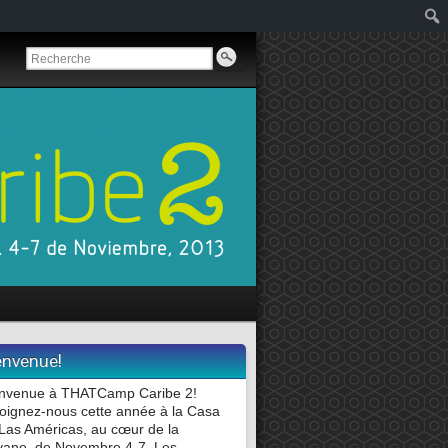
envenue!
nvenue à THATCamp Caribe 2!
oignez-nous cette année à la Casa
Las Américas, au cœur de la
ane, de Novembre 4-7. Les