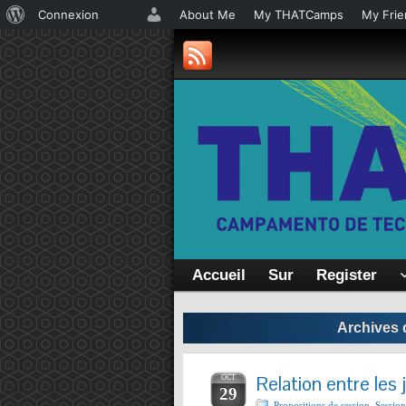
À
Connexion
About Me
My THATCamps
My Frie
propos
de
WordPress
Accueil
Sur
Register
Archives 
Relation entre les 
OCT
29
Propositions de session
,
Session