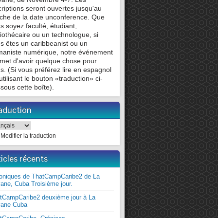
criptions seront ouvertes jusqu'au
che de la date unconference. Que
s soyez faculté, étudiant,
liothécaire ou un technologue, si
s êtes un caribbeanist ou un
aniste numérique, notre événement
met d'avoir quelque chose pour
s. (Si vous préférez lire en espagnol
utilisant le bouton «traduction» ci-
sous cette boîte).
aduction
Modifier la traduction
ticles récents
oniques de ThatCampCaribe2 de La
ane, Cuba Troisième jour.
tCampCaribe2 deuxième jour à La
ane Cuba