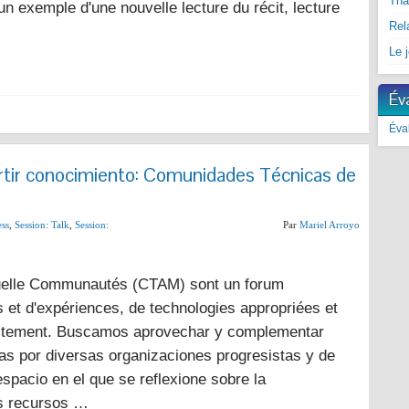
Tha
un exemple d'une nouvelle lecture du récit, lecture
Rel
Le 
Év
Éva
rtir conocimiento: Comunidades Técnicas de
ss
,
Session
:
Talk
,
Session
:
Par
Mariel Arroyo
tuelle Communautés (CTAM) sont un forum
et d'expériences, de technologies appropriées et
itement. Buscamos aprovechar y complementar
as por diversas organizaciones progresistas y de
espacio en el que se reflexione sobre la
os recursos …