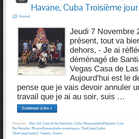
Havane, Cuba Troisième jour
Général
Jeudi 7 Novembre 
présent, tout va bie
dehors, - Je ai réflé
déménagé de Santi
Vegas Casa de Las
Aujourd'hui est le d
pense que je vais devoir annuler
travail que je ai au soir, suis …
Continuer à lire »
Étiquettes :
Alex Gil
,
Casa de las Americas
,
Cuba
,
HumanidadesDigitales
,
Luis
Paz Rondón
,
PhytonHumanidades numériques
,
ThatCampCaribe
,
ThatCampCaribe2
,
Yasmin
,
Zotero