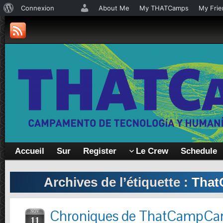
À
Connexion
About Me
My THATCamps
My Frie
propos
de
WordPress
Accueil
Sur
Register
Le Crew
Schedule
Archives de l’étiquette :
That
Chroniques de ThatCampCar
NOV
11