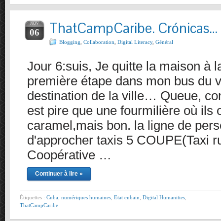
ThatCampCaribe. Crónicas…
NOV
06
Blogging
,
Collaboration
,
Digital Literacy
,
Général
Jour 6:suis, Je quitte la maison à 
première étape dans mon bus du vi
destination de la ville… Queue, c
est pire que une fourmilière où ils o
caramel,mais bon. la ligne de per
d'approcher taxis 5 COUPE(Taxi ru
Coopérative …
Continuer à lire »
Étiquettes :
Cuba
,
numériques humaines
,
Etat cubain
,
Digital Humanities
,
ThatCampCaribe