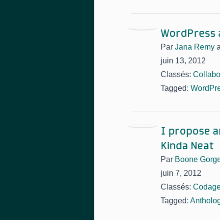
WordPress a
Par
Jana Remy
juin 13, 2012
Classés:
Collabo
Tagged:
WordPr
I propose a
Kinda Neat
Par
Boone Gorg
juin 7, 2012
Classés:
Codag
Tagged:
Antholo