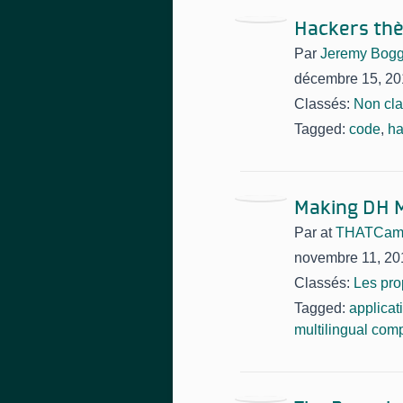
Hackers th
Par
Jeremy Bog
décembre 15, 20
Classés:
Non cl
Tagged:
code
,
ha
Making DH M
Par
at
THATCamp 
novembre 11, 20
Classés:
Les pro
Tagged:
applicat
multilingual com