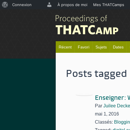
À
Connexion
À propos de moi
Mes THATCamps
propos
de
WordPress
Récent
Favori
Sujets
Dates
Posts tagged
Enseigner: 
Par
Juilee Decke
mai 1, 2016
Classés:
Bloggi