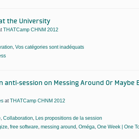
t the University
at
THATCamp CHNM 2012
ration
,
Vos catégories sont inadéquats
ess
n anti-session on Messing Around Or Maybe 
es
at
THATCamp CHNM 2012
e
,
Collaboration
,
Les propositions de la session
gize
,
free software
,
messing around
,
Oméga
,
One Week | One T