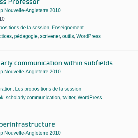
ss Professor
Nouvelle-Angleterre 2010
10
positions de la session
,
Enseignement
ctices
,
pédagogie
,
scrivener
,
outils
,
WordPress
olarly communication within subfields
Nouvelle-Angleterre 2010
ration
,
Les propositions de la session
ok
,
scholarly communication
,
twitter
,
WordPress
berinfrastructure
Nouvelle-Angleterre 2010