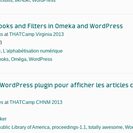
xhibits
,
tiki-toki
,
WordPress
ooks and Filters in Omeka and WordPress
gs
at
THATCamp Virginia 2013
3
e
,
L'alphabétisation numérique
ooks
,
Oméga
,
WordPress
 WordPress plugin pour afficher les articles 
es
at
THATCamp CHNM 2013
ker
Public Library of America
,
proceedings-1.1
,
totally awesome
,
Wor