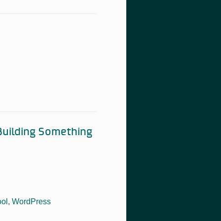
Building Something
ool
,
WordPress