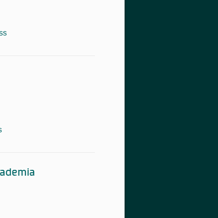
ss
s
cademia