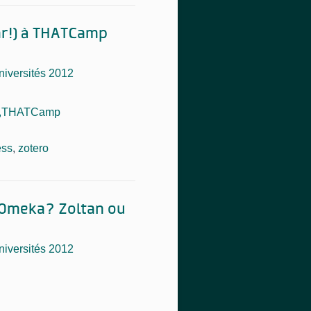
ar!) à THATCamp
niversités 2012
en,THATCamp
ess
,
zotero
 Omeka? Zoltan ou
niversités 2012