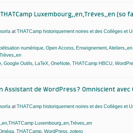
n,THATCamp Luxembourg,,en,Trèves,,en (so f
sorla
at
THATCamp historiquement noires et des Collèges et U
bétisation numérique
,
Open Access
,
Enseignement
,
Ateliers,,
Trèves,,en
e
,
Google Outils
,
LaTeX
,
OneNote
,
THATCamp HBCU
,
WordPr
n Assistant de WordPress? Omniscient avec
sorla
at
THATCamp historiquement noires et des Collèges et U
s,,en,THATCamp Luxembourg,,en,Trèves,,en
Oméga
,
THATCamp
,
WordPress
,
zotero