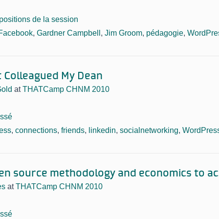
positions de la session
Facebook
,
Gardner Campbell
,
Jim Groom
,
pédagogie
,
WordPre
t Colleagued My Dean
Gold
at
THATCamp CHNM 2010
assé
ess
,
connections
,
friends
,
linkedin
,
socialnetworking
,
WordPres
pen source methodology and economics to a
es
at
THATCamp CHNM 2010
assé