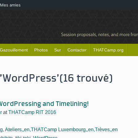
Mes amies
Gazouillement
Photos
Sur
Contacter
THATCamp.org
 'WordPress'
(16 trouvé)
WordPressing and Timelining!
r
at
THATCamp RIT 2016
ng
,
Ateliers,,en,THATCamp Luxembourg,,en,Trèves,,en