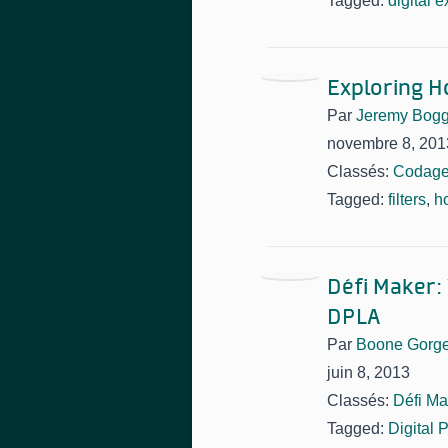
Tagged:
digital e
Exploring H
Par
Jeremy Bog
novembre 8, 201
Classés:
Codag
Tagged:
filters
,
h
Défi Maker:
DPLA
Par
Boone Gorg
juin 8, 2013
Classés:
Défi Ma
Tagged:
Digital 