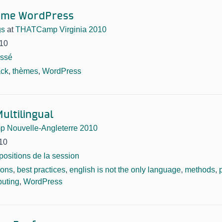
ème WordPress
gs
at
THATCamp Virginia 2010
10
assé
ck
,
thèmes
,
WordPress
ultilingual
Nouvelle-Angleterre 2010
10
positions de la session
ions
,
best practices
,
english is not the only language
,
methods
,
puting
,
WordPress