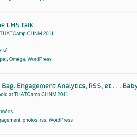
he CMS talk
THATCamp CHNM 2011
assé
pal
,
Oméga
,
WordPress
 Bag: Engagement Analytics, RSS, et . . . Bab
Gold
at
THATCamp CHNM 2011
nnées
gagement
,
photos
,
rss
,
WordPress