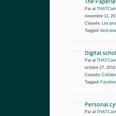
The Paperle
Par
at
THATCamp 
novembre 11, 20
Classés:
Les pro
Tagged:
best pra
Digital sch
Par
at
THATCamp 
octobre 27, 2010
Classés:
Collabo
Tagged:
Facebo
Personal cy
Par
at
THATCamp 