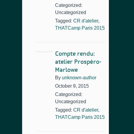
Categorized:
Uncategorized
Tagged:
CR d'atelier
,
THATCamp Paris 2015
Compte rendu:
atelier Prospéro-
Marlowe
By
unknown-author
October 9, 2015
Categorized:
Uncategorized
Tagged:
CR d'atelier
,
THATCamp Paris 2015