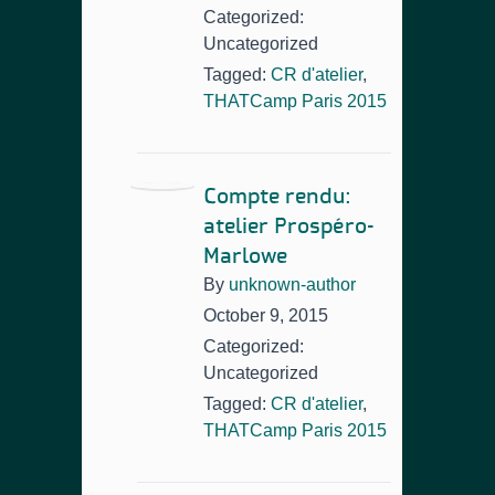
Categorized:
Uncategorized
Tagged:
CR d'atelier
,
THATCamp Paris 2015
Compte rendu:
atelier Prospéro-
Marlowe
By
unknown-author
October 9, 2015
Categorized:
Uncategorized
Tagged:
CR d'atelier
,
THATCamp Paris 2015