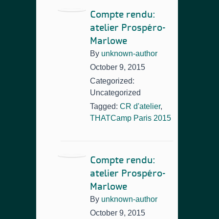
Compte rendu:
atelier Prospéro-
Marlowe
By
unknown-author
October 9, 2015
Categorized:
Uncategorized
Tagged:
CR d'atelier
,
THATCamp Paris 2015
Compte rendu:
atelier Prospéro-
Marlowe
By
unknown-author
October 9, 2015