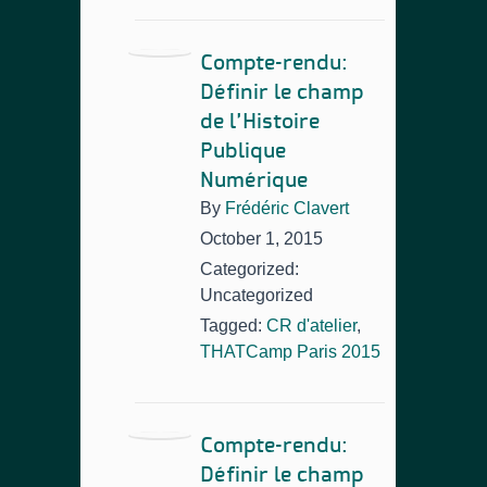
Compte-rendu:
Définir le champ
de l’Histoire
Publique
Numérique
By
Frédéric Clavert
October 1, 2015
Categorized:
Uncategorized
Tagged:
CR d'atelier
,
THATCamp Paris 2015
Compte-rendu:
Définir le champ