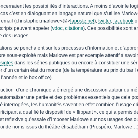
cernaient les possibilités d’interactions. A moins d’avoir le logic
cas c’est en dialoguant en langage naturel que s’utilise Marlo
a email (christopher.marlowe<@>
laposte.net
),
twitter
,
facebook
ou
cripts peuvent appeler (
vdoc
,
citations
). Ces possibilités sont
re des usages.
ations se penchaient sur les processus d’information et d’appren
ore sous-exploité mais Marlowe est par exemple attentif à savoir
e
sigles
dans les séries publiques ou encore à constituer une séri
er d’un certain état du monde (de la température au prix du baril
l’année et le box office).
duction d’une chronique a émergé une discussion autour du méti
 automatiser une partie et des problèmes essentiels que cela po
té interrogées, les humanités savent en effet combien l’usage cr
ticipant a qualifié le dispositif de « flippant », ce qui a permis 
 et réflexive qu’essaie d’imposer Marlowe sur nos usages des ou
loi de noms issus du théâtre élisabéthain (Prospéro, Marlowe…)