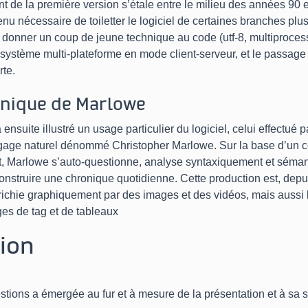
 de la première version s’étale entre le milieu des années 90 e
venu nécessaire de toiletter le logiciel de certaines branches plu
donner un coup de jeune technique au code (utf-8, multiprocesse
 système multi-plateforme en mode client-serveur, et le passage
rte.
onique de Marlowe
 ensuite illustré un usage particulier du logiciel, celui effectué
angage naturel dénommé Christopher Marlowe. Sur la base d’un co
 Marlowe s’auto-questionne, analyse syntaxiquement et séman
construire une chronique quotidienne. Cette production est, dep
richie graphiquement par des images et des vidéos, mais aussi l
es de tag et de tableaux
ion
tions a émergée au fur et à mesure de la présentation et à sa s