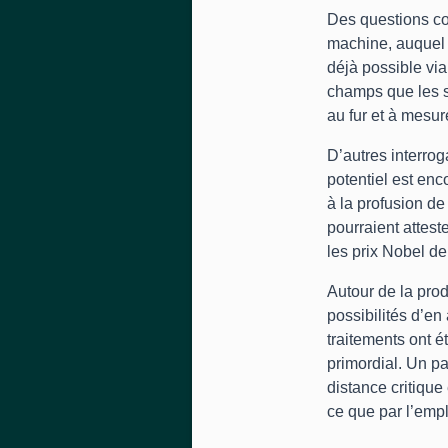
Des questions con
machine, auquel 
déjà possible vi
champs que les s
au fur et à mesu
D’autres interrog
potentiel est enc
à la profusion d
pourraient attest
les prix Nobel de 
Autour de la pro
possibilités d’en
traitements ont é
primordial. Un par
distance critique
ce que par l’emp