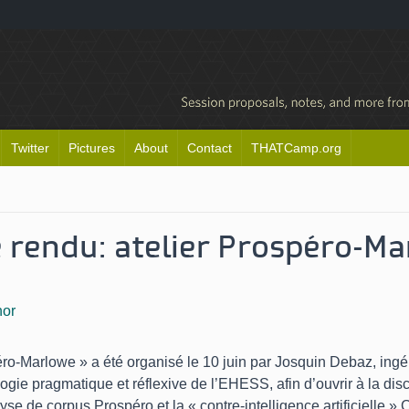
Twitter
Pictures
About
Contact
THATCamp.org
rendu: atelier Prospéro-Ma
hor
péro-Marlowe » a été organisé le 10 juin par Josquin Debaz, ing
ogie pragmatique et réflexive de l’EHESS, afin d’ouvrir à la di
lyse de corpus Prospéro et la « contre-intelligence artificielle »