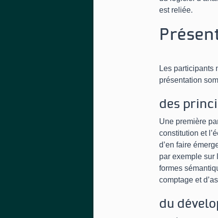
est reliée.
Présent
Les participants 
présentation somm
des princ
Une première part
constitution et l
d’en faire émerge
par exemple sur l
formes sémantique
comptage et d’ass
du dévelo