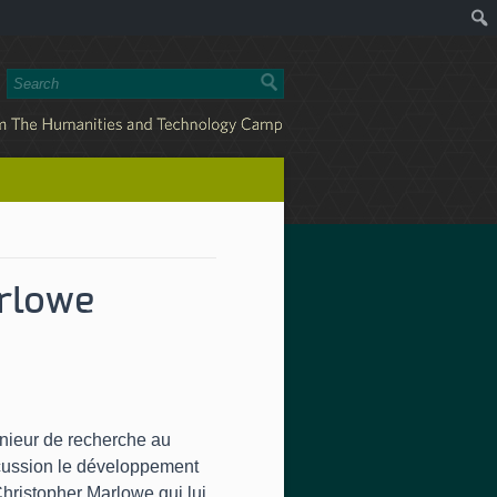
rlowe
énieur de recherche au
scussion le développement
 Christopher Marlowe qui lui