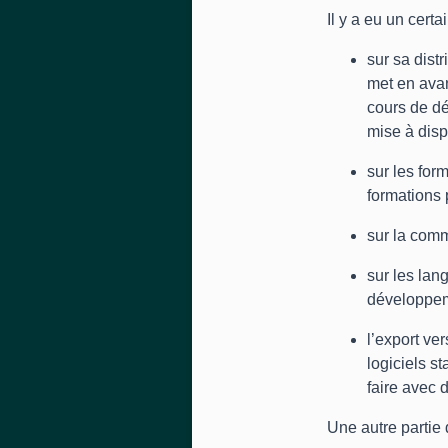
Il y a eu un cert
sur sa distr
met en avan
cours de dév
mise à disp
sur les for
formations 
sur la comm
sur les lan
développem
l’export ve
logiciels s
faire avec 
Une autre partie 