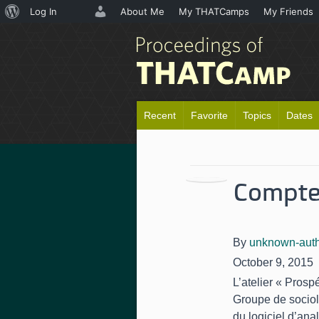
About
Log In
About Me
My THATCamps
My Friends
WordPress
Recent
Favorite
Topics
Dates
Compte 
By
unknown-aut
October 9, 2015
L’atelier « Pros
Groupe de sociol
du logiciel d’ana