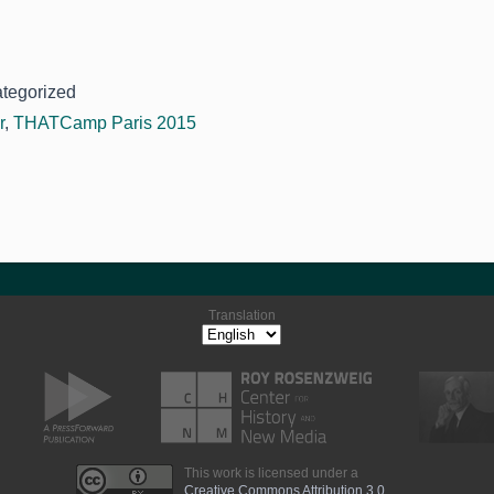
ategorized
r
,
THATCamp Paris 2015
Translation
This work is licensed under a
Creative Commons Attribution 3.0