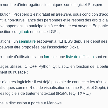
ain nombre d’interrogations techniques sur le logiciel Prospéro :
ibution : Prospéro 1 est gratuit en
freeware
, sous condition d’a
t la non-surveillance des personnes et le respect des droits d’a
eloppement, la participation à ce dernier est ouverte. En particul
osition sur
github
en licence LGPL ;
mations : un
séminaire
est ouvert à l’EHESS depuis le début des
peuvent être proposées par l’association Doxa ;
unauté d’utilisateurs : un
forum
et une
liste de diffusion
sont en 
gages utilisés : C, C++, Python, Qt, Lisp… en fonction de la pert
ent ou l’usage ;
rs d’autres logiciels : il est déjà possible de connecter les résul
tatistiques comme R ou de visualisation comme Pajek et Gephi, il
des logiciels de traitement textuel (IRaMuTeQ, TXM…)
de la discussion a porté sur Marlowe.