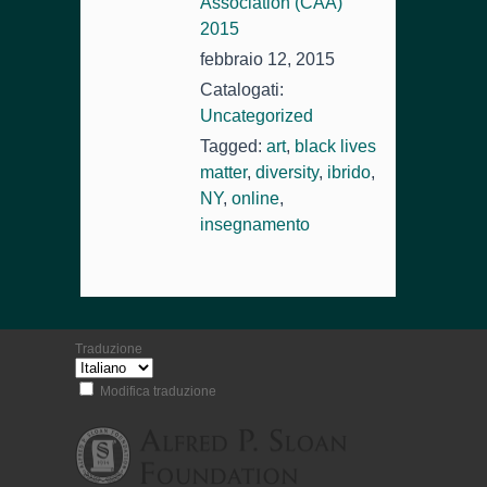
Association (CAA)
2015
febbraio 12, 2015
Catalogati:
Uncategorized
Tagged:
art
,
black lives
matter
,
diversity
,
ibrido
,
NY
,
online
,
insegnamento
Traduzione
Modifica traduzione