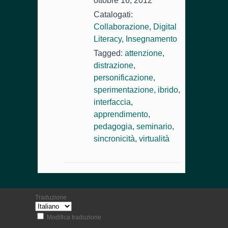
ottobre 16, 2012
Catalogati:
Collaborazione
,
Digital
Literacy
,
Insegnamento
Tagged:
attenzione
,
distrazione
,
personificazione
,
sperimentazione
,
ibrido
,
interfaccia
,
apprendimento
,
pedagogia
,
seminario
,
sincronicità
,
virtualità
Traduzione
Modifica traduzione