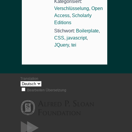
Kategorisiert:
Verschlüsselung
,
Open
Access
,
Scholarly
Editions
Stichwort:
Boilerplate
,
CSS
,
javascript
,
JQuery
,
tei
Translation
Bearbeiten Übersetzung