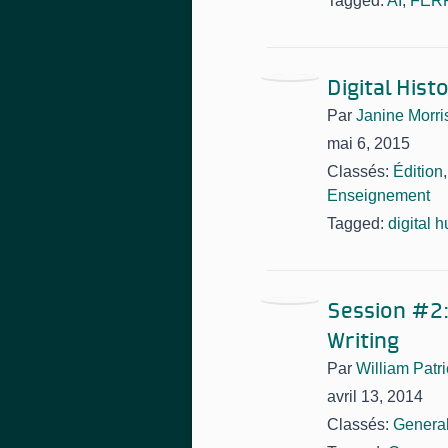
Tagged:
AI
,
FER
Digital His
Par
Janine Morri
mai 6, 2015
Classés:
Édition
Enseignement
Tagged:
digital 
Session #2:
Writing
Par
William Patri
avril 13, 2014
Classés:
Genera