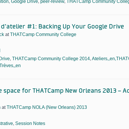
tion
,
Google Drive
,
peer-review
,
THATCamp Community Colle
 d'atelier #1: Backing Up Your Google Drive
ck
at
THATCamp Community College
l
Drive
,
THATCamp Community College 2014
,
Ateliers,,en,THA
Trèves,,en
e space for THATCamp New Orleans 2013 – Add
n
at
THATCamp NOLA (New Orleans) 2013
trative
,
Session Notes