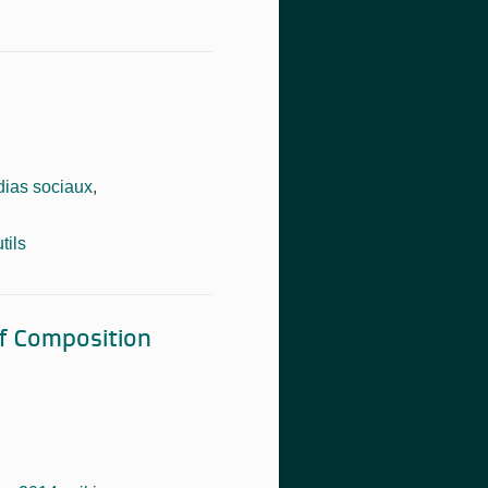
ias sociaux
,
tils
f Composition