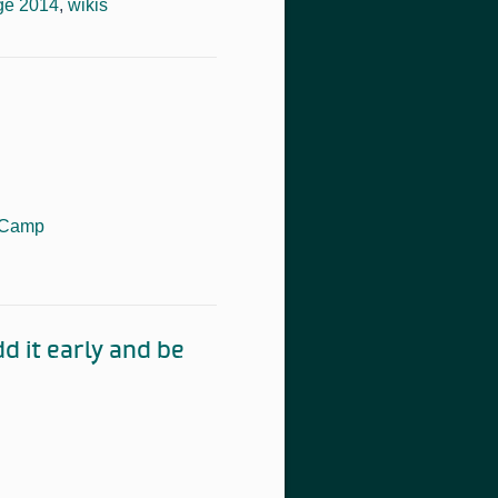
ge 2014
,
wikis
TCamp
 it early and be