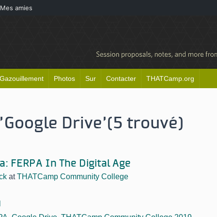
Mes amies
Gazouillement
Photos
Sur
Contacter
THATCamp.org
'Google Drive'
(5 trouvé)
a:
FERPA In The Digital Age
ck
at
THATCamp Community College
l