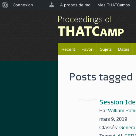
À
Connexion
À propos de moi
Mes THATCamps
propos
de
WordPress
Récent
Favori
Sujets
Dates
Posts tagged 
Session Ide
Par
William Patri
mars 9, 2019
Classés:
Genera