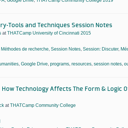
PA
,
Google Drive
,
THATCamp Community College 2019
tory-Tools and Techniques Session Notes
s
at
THATCamp University of Cincinnati 2015
,
Méthodes de recherche
,
Session Notes
,
Session: Discuter
,
Méd
humanities
,
Google Drive
,
programs
,
resources
,
session notes
,
ou
 How Technology Affects The Form & Logic O
ck
at
THATCamp Community College
l