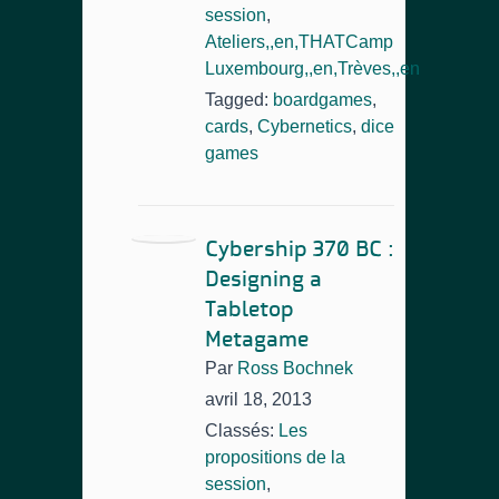
session
,
Ateliers,,en,THATCamp
Luxembourg,,en,Trèves,,en
Tagged:
boardgames
,
cards
,
Cybernetics
,
dice
games
Cybership 370 BC :
Designing a
Tabletop
Metagame
Par
Ross Bochnek
avril 18, 2013
Classés:
Les
propositions de la
session
,