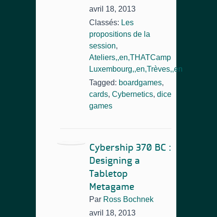
avril 18, 2013
Classés:
Les
propositions de la
session
,
Ateliers,,en,THATCamp
Luxembourg,,en,Trèves,,en
Tagged:
boardgames
,
cards
,
Cybernetics
,
dice
games
Cybership 370 BC :
Designing a
Tabletop
Metagame
Par
Ross Bochnek
avril 18, 2013