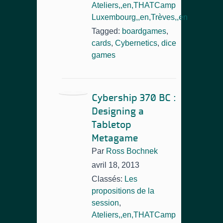
Ateliers,,en,THATCamp
Luxembourg,,en,Trèves,,en
Tagged:
boardgames
,
cards
,
Cybernetics
,
dice
games
Cybership 370 BC :
Designing a
Tabletop
Metagame
Par
Ross Bochnek
avril 18, 2013
Classés:
Les
propositions de la
session
,
Ateliers,,en,THATCamp