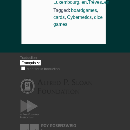
Luxembourg,,en,Trèves,,en
Tagged:
boardgames
,
cards
,
Cybernetics
,
dice
games
Traduction
Modifier la traduction