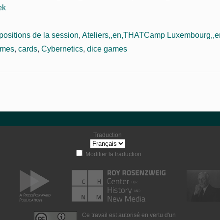
ek
positions de la session
,
Ateliers,,en,THATCamp Luxembourg,,en
ames
,
cards
,
Cybernetics
,
dice games
Traduction
Modifier la traduction
Ce travail est autorisé en vertu d'un