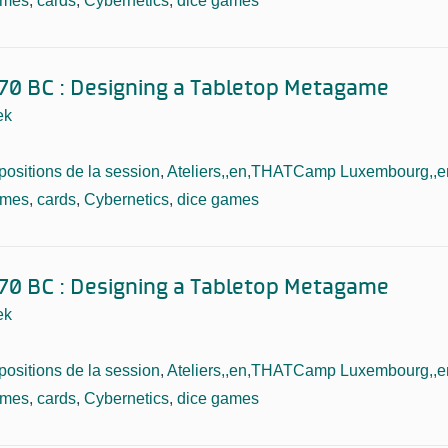
ames
,
cards
,
Cybernetics
,
dice games
70 BC : Designing a Tabletop Metagame
ek
positions de la session
,
Ateliers,,en,THATCamp Luxembourg,,en
ames
,
cards
,
Cybernetics
,
dice games
70 BC : Designing a Tabletop Metagame
ek
positions de la session
,
Ateliers,,en,THATCamp Luxembourg,,en
ames
,
cards
,
Cybernetics
,
dice games