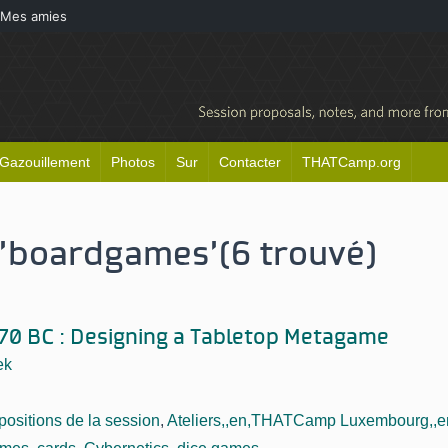
Mes amies
Gazouillement
Photos
Sur
Contacter
THATCamp.org
 'boardgames'
(6 trouvé)
70 BC : Designing a Tabletop Metagame
ek
positions de la session
,
Ateliers,,en,THATCamp Luxembourg,,en