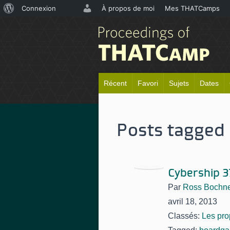
À
Connexion
À propos de moi
Mes THATCamps
propos
de
WordPress
Récent
Favori
Sujets
Dates
Posts tagged
Cybership 3
Par
Ross Bochn
avril 18, 2013
Classés:
Les pro