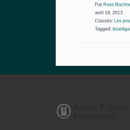
Par
Ross Bochn
avril 18, 2013
Classés:
Les pro
Tagged:
boardg