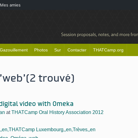
Mes amies
Gazouillement
Photos
Sur
Contacter
THATCamp.org
'web'
(2 trouvé)
digital video with Omeka
an
at
THATCamp Oral History Association 2012
s,,en,THATCamp Luxembourg,,en,Trèves,,en