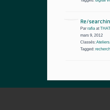
Tagged:
digital v
Re/searchin
Par
rafia
at
THAT
mars 9, 2012
Classés:
Atelier
Tagged:
recherc