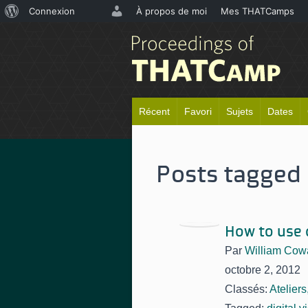
À
Connexion
À propos de moi
Mes THATCamps
propos
de
WordPress
Récent
Favori
Sujets
Dates
Posts tagged 
How to use 
Par
William Cow
octobre 2, 2012
Classés:
Atelier