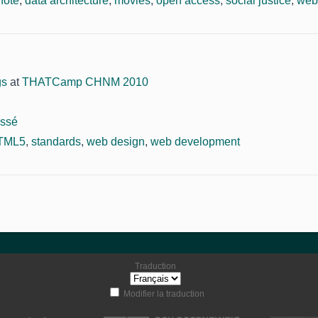
note
,
data architecture
,
movies
,
open access
,
social justice
,
web
gs
at
THATCamp CHNM 2010
assé
TML5
,
standards
,
web design
,
web development
Traduction
Modifier la traduction