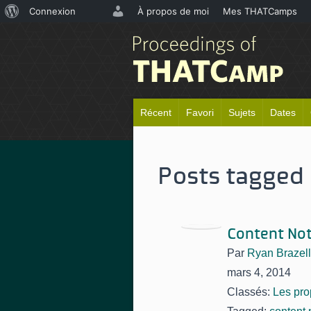
À
Connexion
À propos de moi
Mes THATCamps
propos
de
WordPress
Récent
Favori
Sujets
Dates
Posts tagged 
Content Not
Par
Ryan Brazell
mars 4, 2014
Classés:
Les pro