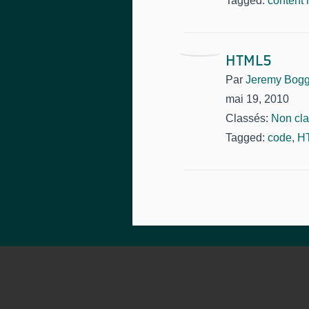
Tagged:
content 
HTML5
Par
Jeremy Bog
mai 19, 2010
Classés:
Non cl
Tagged:
code
,
H