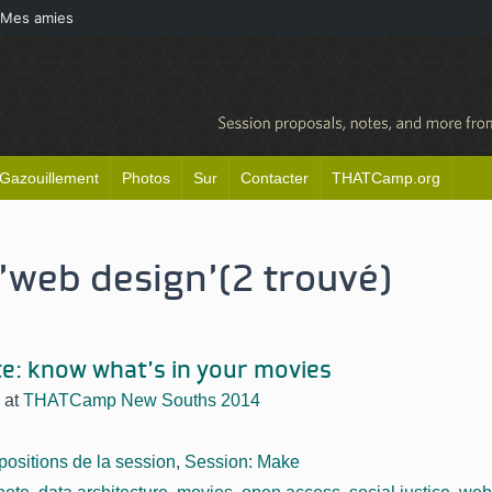
Mes amies
Gazouillement
Photos
Sur
Contacter
THATCamp.org
'web design'
(2 trouvé)
e: know what’s in your movies
at
THATCamp New Souths 2014
positions de la session
,
Session: Make