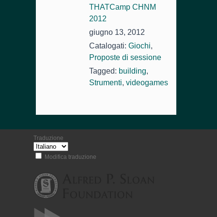
THATCamp CHNM
2012
giugno 13, 2012
Catalogati:
Giochi
,
Proposte di sessione
Tagged:
building
,
Strumenti
,
videogames
Traduzione
Modifica traduzione