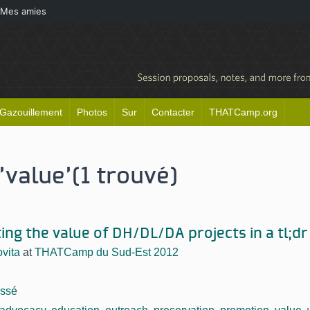
Mes amies
Gazouillement
Photos
Sur
Contacter
THATCamp.org
'value'
(1 trouvé)
ng the value of DH/DL/DA projects in a tl;dr
vita
at
THATCamp du Sud-Est 2012
assé