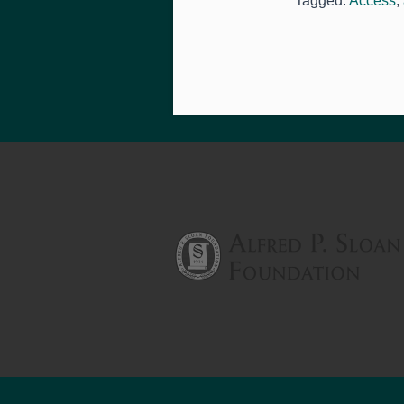
Tagged:
Access
,