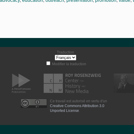
advocacy
,
education
,
outreach
,
preservation
,
promotion
,
value
,
Traduction
Modifier la traduction
Ce travail est autorisé en vertu d'un
Creative Commons Attribution 3.0
Unported License
.