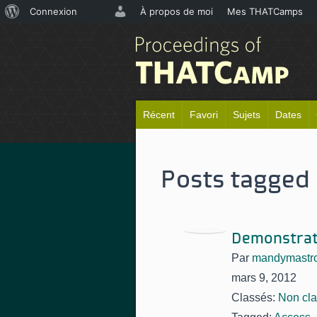
À
Connexion
À propos de moi
Mes THATCamps
propos
de
WordPress
Récent
Favori
Sujets
Dates
Posts tagged 
Demonstrati
Par
mandymastro
mars 9, 2012
Classés:
Non cl