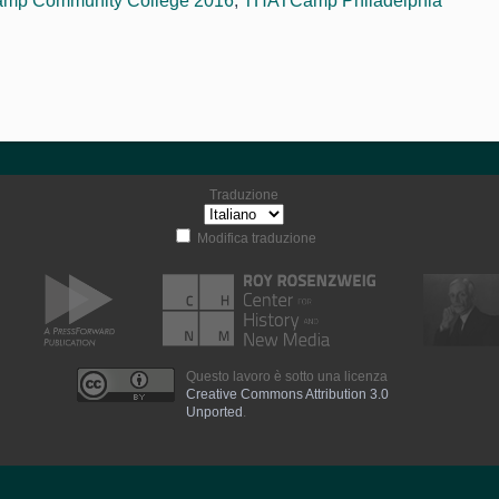
mp Community College 2016
,
THATCamp Philadelphia
Traduzione
Modifica traduzione
Questo lavoro è sotto una licenza
Creative Commons Attribution 3.0
Unported
.