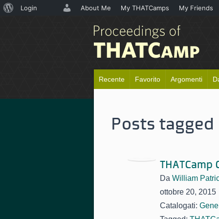
Informazioni
Login
About Me
My THATCamps
My Friends
su
WordPress
Recente
Favorito
Argomenti
D
Posts tagged
THATCamp C
Da
William Patri
ottobre 20, 2015
Catalogati:
Gene