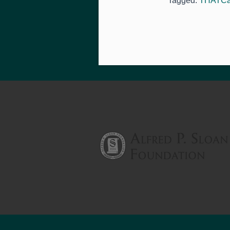
Tagged:
THATCa