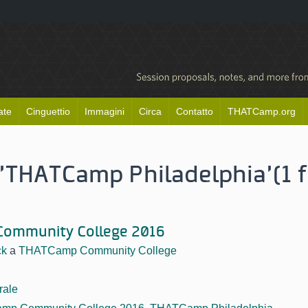
ate
Cinguettio
Immagini
Circa
Contatto
THATCamp.org
 'THATCamp Philadelphia'
(1 
ommunity College 2016
ck
a
THATCamp Community College
rale