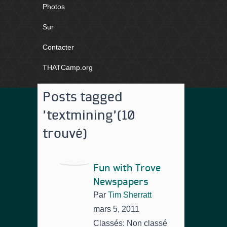
Photos
Sur
Contacter
THATCamp.org
Posts tagged
'textmining'
(10
trouvé)
Fun with Trove
Newspapers
Par
Tim Sherratt
mars 5, 2011
Classés: Non classé