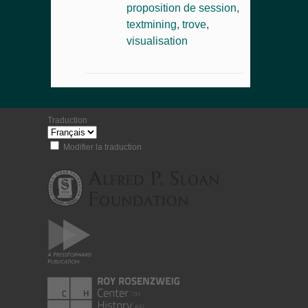
proposition de session
,
textmining
,
trove
,
visualisation
Traduction
Modifier la traduction