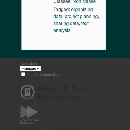
Classés:
Non classé
Tagged:
organizing
data
,
project planning
,
sharing data
,
text
analysis
Traduction
Modifier la traduction