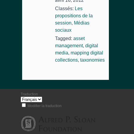
avril 16, 2012
Classés:
Les
propositions de la
session
,
Médias
sociaux
Tagged:
asset
management
,
digital
media
,
mapping digital
collections
,
taxonomies
Traduction
Modifier la traduction