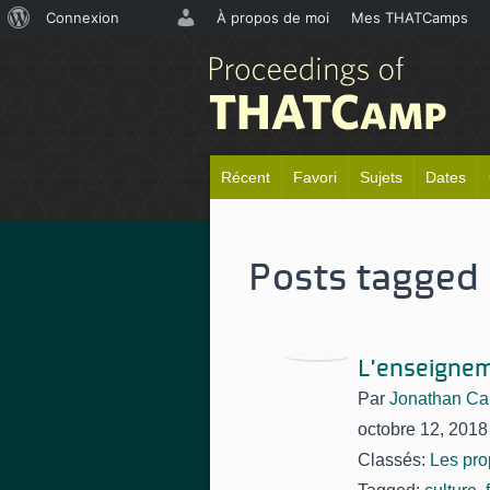
À
Connexion
À propos de moi
Mes THATCamps
propos
de
WordPress
Récent
Favori
Sujets
Dates
Posts tagged
L'enseignem
Par
Jonathan Ca
octobre 12, 2018
Classés:
Les pro