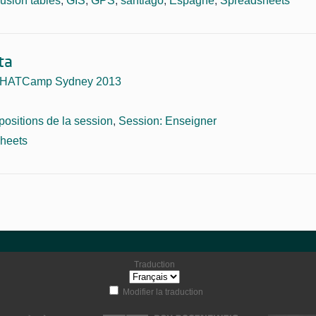
fusion tables
,
GIS
,
GPS
,
santiago
,
Espagne
,
Spreadsheets
ta
HATCamp Sydney 2013
positions de la session
,
Session: Enseigner
heets
Traduction
Modifier la traduction