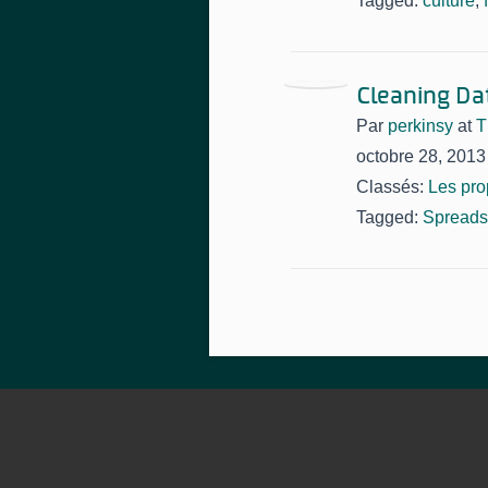
Tagged:
culture
,
Cleaning Da
Par
perkinsy
at
T
octobre 28, 2013
Classés:
Les pro
Tagged:
Spreads