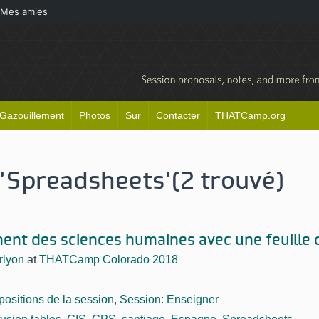
Mes amies
Gazouillement
Photos
Sur
Contacter
THATCamp.org
 'Spreadsheets'
(2 trouvé)
ent des sciences humaines avec une feuille d
rlyon
at
THATCamp Colorado 2018
positions de la session
,
Session: Enseigner