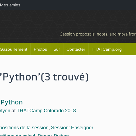
Mes amies
Gazouillement
Photos
Sur
Contacter
THATCamp.org
'Python'
(3 trouvé)
 Python
rlyon
at
THATCamp Colorado 2018
positions de la session
,
Session: Enseigner