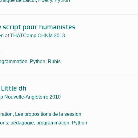
critique de calcul
,
Poetry
,
Python
 script pour humanistes
en
at
THATCamp CHNM 2013
e
ogrammation
,
Python
,
Rubis
Little dh
Nouvelle-Angleterre 2010
ration
,
Les propositions de la session
ions
,
pédagogie
,
programmation
,
Python