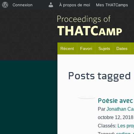
À
Connexion
À propos de moi
Mes THATCamps
propos
de
WordPress
Récent
Favori
Sujets
Dates
Posts tagged 
Poésie avec
Par
Jonathan Ca
octobre 12, 2018
Classés:
Les pro