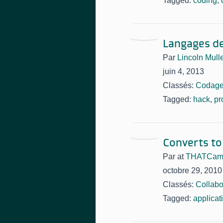
Tagged:
coding
,
Langages de
Par
Lincoln Mull
juin 4, 2013
Classés:
Codag
Tagged:
hack
,
pr
Converts to 
Par
at
THATCamp 
octobre 29, 2010
Classés:
Collabo
Tagged:
applicat