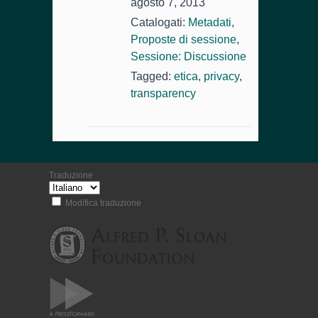
agosto 7, 2013
Catalogati:
Metadati
,
Proposte di sessione
,
Sessione: Discussione
Tagged:
etica
,
privacy
,
transparency
Traduzione
Modifica traduzione