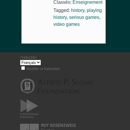
Classés:
Enseignement
Tagged:
history
,
playing
history
,
serious games
,
video games
Traduction
Modifier la traduction