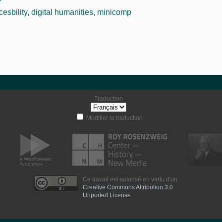
cesbility
,
digital humanities
,
minicomp
Traduction
Modifier la traduction
Ce travail est autorisé en vertu d'un
Creative Commons Attribution 3.0
Unported License
.