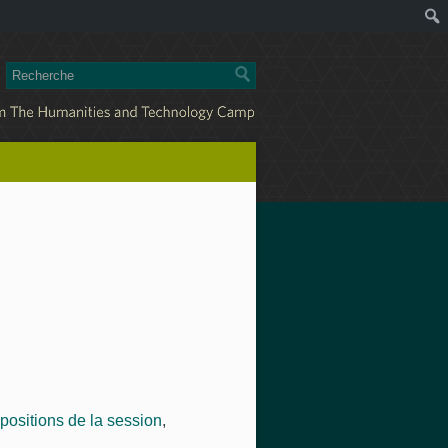
positions de la session
,