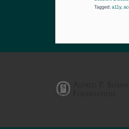
Tagged:
a11y
,
ac