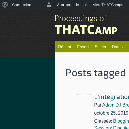
À
Connexion
À propos de moi
Mes THATCamps
propos
de
WordPress
Récent
Favori
Sujets
Dates
Posts tagged 
L'intégrati
Par
Adam DJ Bre
octobre 25, 2019
Classés:
Bloggi
Session: Discute