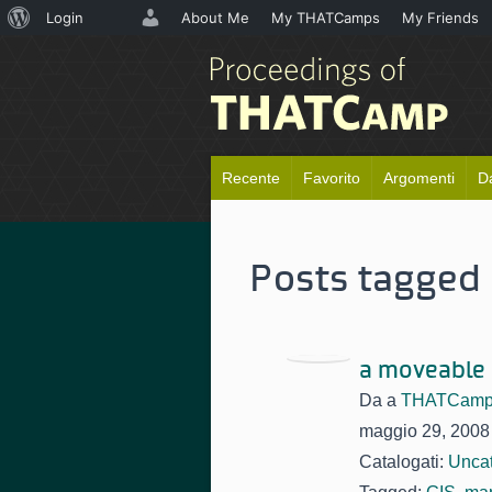
Informazioni
Login
About Me
My THATCamps
My Friends
su
WordPress
Recente
Favorito
Argomenti
D
Posts tagged
a moveable 
Da
a
THATCamp
maggio 29, 2008
Catalogati:
Uncat