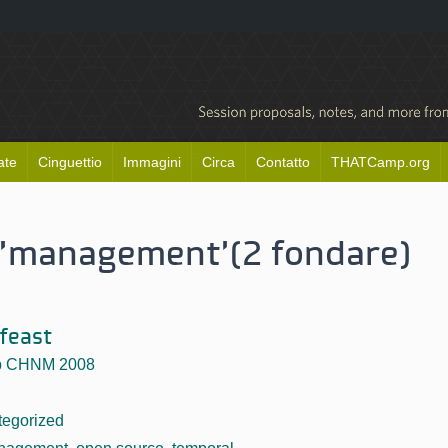
ate
Cinguettio
Immagini
Circa
Contatto
THATCamp.org
 'management'
(2 fondare)
feast
 CHNM 2008
egorized