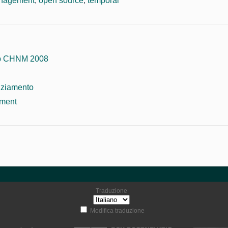
nagement
,
open source
,
temporal
 CHNM 2008
nziamento
ment
Traduzione
Modifica traduzione