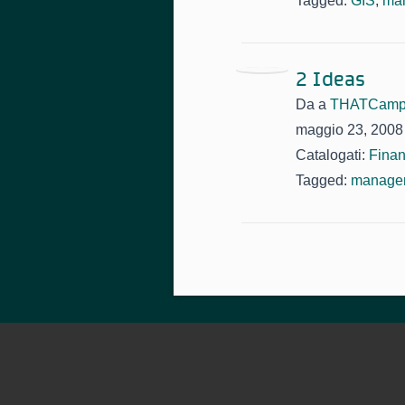
Tagged:
GIS
,
ma
2 Ideas
Da
a
THATCamp
maggio 23, 2008
Catalogati:
Fina
Tagged:
manage