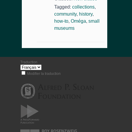
Tagged:
collections
,
community
,
history
,
how-to
,
Oméga
,
small
museums
Traduction
Modifier la traduction