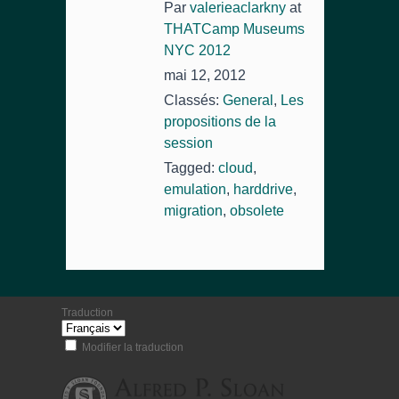
Par
valerieaclarkny
at
THATCamp Museums
NYC 2012
mai 12, 2012
Classés:
General
,
Les
propositions de la
session
Tagged:
cloud
,
emulation
,
harddrive
,
migration
,
obsolete
Traduction
Modifier la traduction